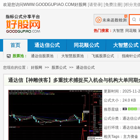
热门搜索：
大智慧
同花顺
首页
通达信公式
同花顺公式
大智慧公式
股票池：
通达信股票池
|
大智慧股票池
|
飞狐股票公式
|
指南针公
您现在的位置：
好股网
>>
股票公式
>>
通达信公式
通达信【神雕侠客】多重技术捕捉买入机会与机构大单同期介入
码
更新时间：
2025-11-2
公式大小：
24.0 KB
推荐星级：
公式分类：
通达信公
运行环境：
通达信金
相关Tags：
主力资金