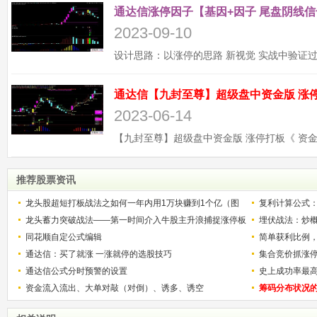
通达信涨停因子【基因+因子 尾盘阴线信
2023-09-10
2023-06-14
推荐股票资讯
龙头股超短打板战法之如何一年内用1万块赚到1个亿（图
复利计算公式
解）
龙头蓄力突破战法——第一时间介入牛股主升浪捕捉涨停板
少？
埋伏战法：炒
的技巧（图解）
同花顺自定公式编辑
简单获利比例
通达信：买了就涨 一涨就停的选股技巧
用
集合竞价抓涨
通达信公式分时预警的设置
史上成功率最
资金流入流出、大单对敲（对倒）、诱多、诱空
称选股法宝！
筹码分布状况