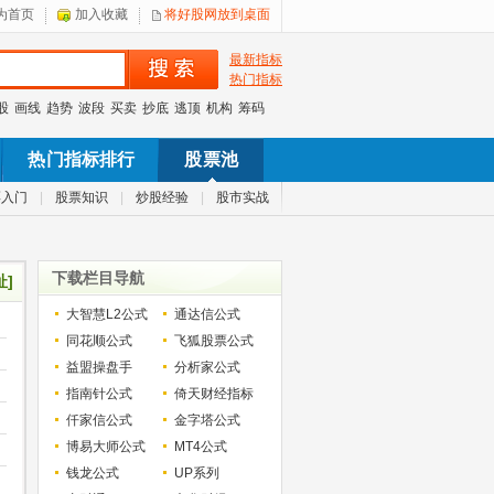
为首页
加入收藏
将好股网放到桌面
最新指标
热门指标
股
画线
趋势
波段
买卖
抄底
逃顶
机构
筹码
热门指标排行
股票池
票入门
|
股票知识
|
炒股经验
|
股市实战
下载栏目导航
址]
大智慧L2公式
通达信公式
同花顺公式
飞狐股票公式
益盟操盘手
分析家公式
指南针公式
倚天财经指标
仟家信公式
金字塔公式
博易大师公式
MT4公式
钱龙公式
UP系列