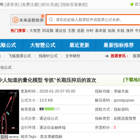
设
热门搜索：
大智慧
同花顺
通达信
主图
选股
分时
基本面
短线
长线
涨停
牛
花顺公式
大智慧公式
最近更新
最新指标推荐
池
|
飞狐股票公式
|
指南针公式
|
文华财经
股票资讯：
股
达信公式
[下载地
少人知道的量化模型 专抓“长期压抑后的首次
更新时间：
2026-01-20 07:45:00
指标功能：
突破共振
公式大小：
13.0 KB
解压密码：
goodgupiao
推荐星级：
授权方式：
指标源码
公式分类：
通达信公式
指标类型：
副图选股预警
运行环境：
通达信金融终端
所需积分：
5
相关Tags：
首次突破指标