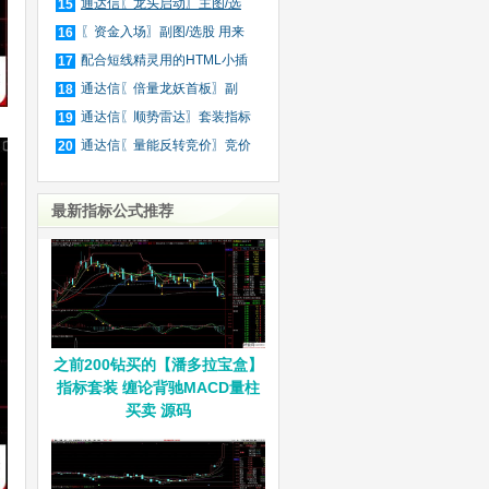
庄
通达信〖龙头启动〗主图/选
15
股
〖资金入场〗副图/选股 用来
16
抓
配合短线精灵用的HTML小插
17
件
通达信〖倍量龙妖首板〗副
18
图/
通达信〖顺势雷达〗套装指标
19
通达信〖量能反转竞价〗竞价
20
排
最新指标公式推荐
之前200钻买的【潘多拉宝盒】
指标套装 缠论背驰MACD量柱
买卖 源码