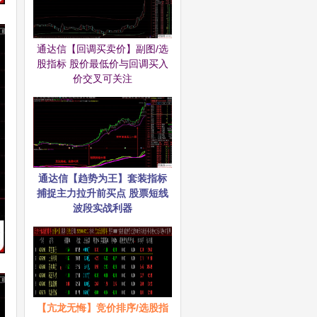
通达信【回调买卖价】副图/选
股指标 股价最低价与回调买入
价交叉可关注
通达信【趋势为王】套装指标
捕捉主力拉升前买点 股票短线
波段实战利器
【亢龙无悔】竞价排序/选股指