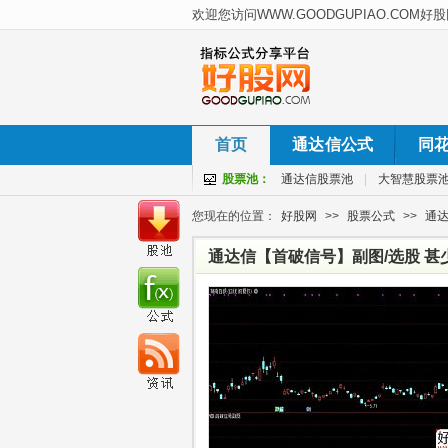
首页
通达信公式
同
股票池：
通达信股票池
|
大智慧股票
您现在的位置：
好股网
>>
股票公式
>>
通
通达信【首破信号】副图/选股 甚
突破”