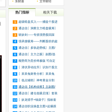
东财通
文华财经
热门指标
相关下载
超级暗盘买入——捕捉个股进
1
道
入
通达信〖洞察主力暗盘吸筹〗
2
捕
斩妖剑——专抓强势股回踩
3
20日
强承接吸筹——判断股价的超
4
买
通达信〖多轨趋势线〗主图/
5
选
通达信〖主力之眼〗副图/选
6
股
顺势而为竞价终极版 可自定
7
义
〖潜伏异动拉升〗识别个股主
8
力
〖呆呆兔财务分析〗呆呆兔
9
F10
〖低点辅助〗神奇黄金分割
10
+趋
通达信【机构侦察】主副图/
11
选
通达信〖建仓低吸启涨〗套装
12
指
〖妖龙猎手+钱袋子〗指标套
13
装
通达信职业操盘主图+起爆跟
14