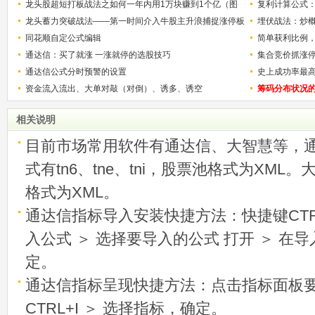
龙头股超短打板战法之如何一年内用1万块赚到1个亿（图
复利计算公式
解）
龙头蓄力突破战法——第一时间介入牛股主升浪捕捉涨停板
少？
埋伏战法：炒
的技巧（图解）
同花顺自定公式编辑
简单获利比例
通达信：买了就涨 一涨就停的选股技巧
用
集合竞价抓涨
通达信公式分时预警的设置
史上成功率最
资金流入流出、大单对敲（对倒）、诱多、诱空
称选股法宝！
筹码分布状况
相关说明
目前市场常用软件有通达信、大智慧等，
式有tn6、tne、tni，股票池格式为XML
格式为XML。
通达信指标导入安装快捷方法：快捷键CTRL
入公式 ＞ 选择要导入的公式 打开 ＞ 在
定。
通达信指标呈现快捷方法：点击指标面板
CTRL+I ＞ 选择指标，确定。