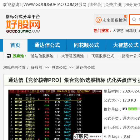
热门搜索：
大智慧
同花顺
首页
通达信公式
同花顺公式
大智慧公式
股票池：
通达信股票池
|
大智慧股票池
|
飞狐股票公式
|
指南针公
您现在的位置：
好股网
>>
股票公式
>>
通达信公式
通达信【竞价核弹PRO】集合竞价/选股指标 优化买点信号 
更新时间：
2026-02-0
公式大小：
17.0 KB
推荐星级：
公式分类：
通达信公
运行环境：
通达信金
相关Tags：
竞价