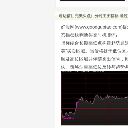
通达信〖完美买点〗分时主图指标 通过
好股网(www.goodgupiao
态操盘线判断买卖时机 源码
指标结合长期高低点构建趋势通
美”买卖区域。当价格处于低位
触及高位区域并伴随卖出信号，
认。策略注重高低位反转与趋势