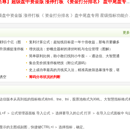
通达信【九封至尊】超级盘中资金版 涨停打板 《资金打分排名》 盘中尾
【九封至尊】超级盘中资金版 涨停打板《 资金打
更多
赚到1个亿（图
复利计算公式：超短线目标是一年十倍收益，那每月要赚多
升浪捕捉涨停板
少？
埋伏战法：炒概念题材的潜伏时机与仓位管理（图解）
简单获利比例，助小散们找到小牛股－－通达信、大智慧通
用
集合竞价抓涨停板绝技（附公式源码）
史上成功率最高的月线买入法，精准高效筛选暴涨牛股，堪
诱空
称选股法宝！
筹码分布状况的判断
版本从高到低的指标格式有tn6、tne、tni，股票池格式为XML。大智慧指标格式
F ＞ 公式管理器面板 导入公式 ＞ 选择要导入的公式 打开 ＞ 在导入公式面板中 勾
示的主图或副图，快捷键CTRL+I ＞ 选择指标，确定。