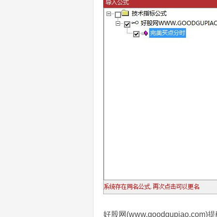
好股网(www.goodgupiao.