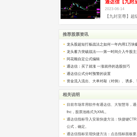
2023-06-14
推荐股票资讯
龙头股超短打板战法之如何一年内用1万块
解）
龙头蓄力突破战法——第一时间介入牛股主
的技巧（图解）
同花顺自定公式编辑
通达信：买了就涨 一涨就停的选股技巧
通达信公式分时预警的设置
资金流入流出、大单对敲（对倒）、诱多、
相关说明
目前市场常用软件有通达信、大智慧等，通达信
fnc，股票池格式为XML。
通达信指标导入安装快捷方法：快捷键CTRL+
公式，确定。
通达信指标呈现快捷方法：点击指标面板要显