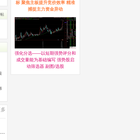
标 聚焦主板提升竞价效率 精准
捕捉主力资金异动
转帖
强化分选——以短期强势评分和
成交量能为基础编写 强势股启
动筛选器‌ 副图/选股
股
源
更多
通达信【交易核心V8.1】龙头中军核心的定义指标 不停打磨且经实战 配备龙头抱团选股