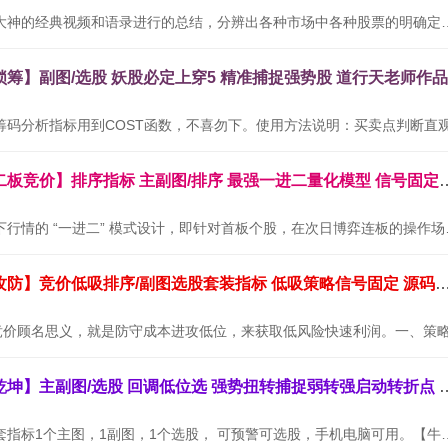
本公式根据网络大神的经典视频和语录进行的总结，分辨出各种市场中
通达信金钻【二板竞价】排序指标 主副图/排序 最
本套指标专为当下行情的 “
通达信【墨守攻防】竞价低吸排序/副图选股套装指标 低吸策略信号
通达信【牛转乾坤】主副图/选股 回调低位选
【牛转乾坤】全套指标1个主图，1副图，1个选股， 可预警可选股，