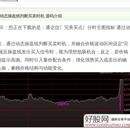
动态操盘线判断买卖时机 源码介绍
.com)提示：您正在下载的是：通达信〖完美买点〗分时主图指标 通过
道，通过动态操盘线判断买卖时机，并融合价格波动区间设定“完
区域且操盘线发出买入信号时，视为理想低吸机会；反之，若价格
则提示高抛。同时引入量价配合条件，强化强势买入或卖出的确
共振，兼顾价格结构与动能变化。