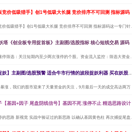
板竞价低吸猎手】创1号低吸大长腿 竞价排序不可回测 指标源码
通达信【创业板竞价低吸猎手】创1号低吸大长腿
九妖塔《创业板专用捉首板》主副图/选股指标 核心短线交易 源码
使用方法：连续涨停筛选：关注短期内至少两次涨停的个股。资金流入
通达信【三浪捉妖】主副图/选股预警 适合牛市行情的波段捉妖利器
随着9月
【基因+因子 尾盘阴线信号】基因不死 涨停不止 精选思路设计
设计思路：以涨停的思路 新视觉 实战中验证过的