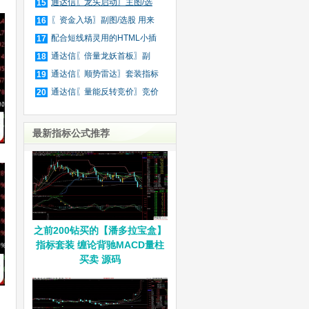
庄
通达信〖龙头启动〗主图/选
15
股
〖资金入场〗副图/选股 用来
16
抓
配合短线精灵用的HTML小插
17
件
通达信〖倍量龙妖首板〗副
18
图/
通达信〖顺势雷达〗套装指标
19
通达信〖量能反转竞价〗竞价
20
排
最新指标公式推荐
之前200钻买的【潘多拉宝盒】
指标套装 缠论背驰MACD量柱
买卖 源码