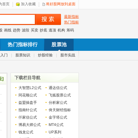
为首页
加入收藏
将好股网放到桌面
最新指标
热门指标
股
画线
趋势
波段
买卖
抄底
逃顶
机构
筹码
热门指标排行
股票池
票入门
|
股票知识
|
炒股经验
|
股市实战
下载栏目导航
址]
大智慧L2公式
通达信公式
同花顺公式
飞狐股票公式
益盟操盘手
分析家公式
指南针公式
倚天财经指标
仟家信公式
金字塔公式
博易大师公式
MT4公式
钱龙公式
UP系列