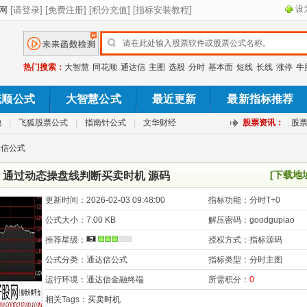
设
热门搜索：
大智慧
同花顺
通达信
主图
选股
分时
基本面
短线
长线
涨停
牛
花顺公式
大智慧公式
最近更新
最新指标推荐
池
|
飞狐股票公式
|
指南针公式
|
文华财经
股票资讯：
股
达信公式
[下载地
 通过动态操盘线判断买卖时机 源码
更新时间：
2026-02-03 09:48:00
指标功能：
分时T+0
公式大小：
7.00 KB
解压密码：
goodgupiao
推荐星级：
授权方式：
指标源码
公式分类：
通达信公式
指标类型：
分时主图
运行环境：
通达信金融终端
所需积分：
0
相关Tags：
买卖时机