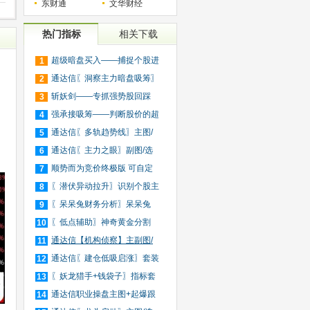
东财通
文华财经
热门指标
相关下载
超级暗盘买入——捕捉个股进
1
动
入
通达信〖洞察主力暗盘吸筹〗
2
捕
斩妖剑——专抓强势股回踩
3
20日
强承接吸筹——判断股价的超
4
买
通达信〖多轨趋势线〗主图/
5
选
通达信〖主力之眼〗副图/选
6
股
顺势而为竞价终极版 可自定
7
义
〖潜伏异动拉升〗识别个股主
8
力
〖呆呆兔财务分析〗呆呆兔
9
F10
〖低点辅助〗神奇黄金分割
10
+趋
通达信【机构侦察】主副图/
11
选
通达信〖建仓低吸启涨〗套装
12
指
〖妖龙猎手+钱袋子〗指标套
13
装
通达信职业操盘主图+起爆跟
14