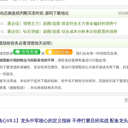
动态操盘线判断买卖时机 源码下载地址
论坛
通达信〖强势主力〗副图/选股 筛选符合主力资金偏好的强势个
公式：
码
通达信〖钻石突破〗副图/选股 结合成本分析来识别股票的强势
公式：
点 源码
载指标前务必看清楚相关说明）
请您联系
或
，我们会在第一时间指导反馈。
或指标介绍的特点与实际发布的不符
，请联系好股网客服进行问题处理。
的下载资源的准确性、安全性和完整性。请自行谨慎甄别公式相关描述后再下载，好
一切损失。
者非法用途。本站对于提供下载的指标、软件等不拥有任何权利，其版权归该下载资
查看《
侵权投诉
》，本站将移除相关内容。