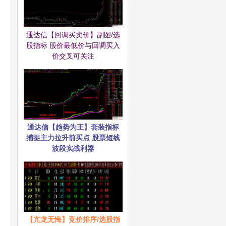
通达信【回调买卖价】副图/选
股指标 股价最低价与回调买入
价交叉可关注
通达信【趋势为王】套装指标
捕捉主力拉升前买点 股票短线
波段实战利器
【亢龙无悔】竞价排序/选股指