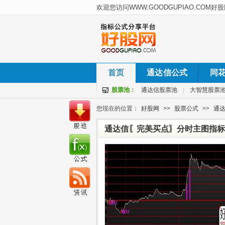
首页
通达信公式
同
股票池：
通达信股票池
|
大智慧股票
您现在的位置：
好股网
>>
股票公式
>>
通
通达信〖完美买点〗分时主图指标