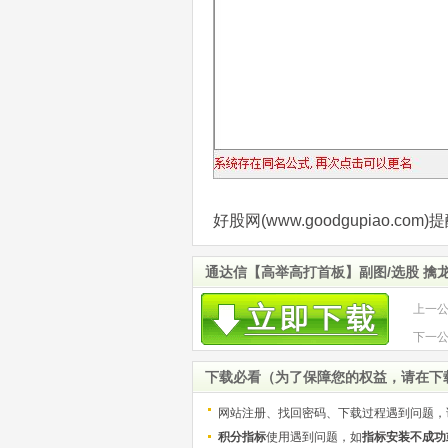
好股网(www.goodgupiao.
通达信【高举高打首板】副图/选股 擒
上一
爆发
下一
机 源
下载必看（为了保障您的权益，请在下
网站注册、找回密码、下载过程遇到问题，
积分指标
使用遇到问题，如
指标安装不成功