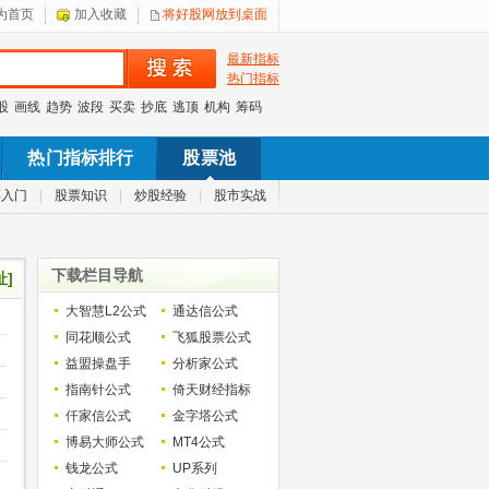
为首页
加入收藏
将好股网放到桌面
最新指标
热门指标
股
画线
趋势
波段
买卖
抄底
逃顶
机构
筹码
热门指标排行
股票池
票入门
|
股票知识
|
炒股经验
|
股市实战
下载栏目导航
址]
大智慧L2公式
通达信公式
同花顺公式
飞狐股票公式
益盟操盘手
分析家公式
指南针公式
倚天财经指标
仟家信公式
金字塔公式
博易大师公式
MT4公式
钱龙公式
UP系列