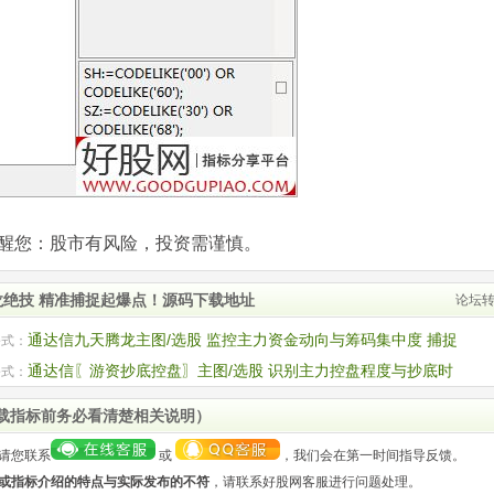
com)提醒您：股市有风险，投资需谨慎。
龙绝技 精准捕捉起爆点！源码下载地址
论坛
通达信九天腾龙主图/选股 监控主力资金动向与筹码集中度 捕捉
公式：
点 源码
通达信〖游资抄底控盘〗主图/选股 识别主力控盘程度与抄底时
公式：
码
载指标前务必看清楚相关说明）
请您联系
或
，我们会在第一时间指导反馈。
或指标介绍的特点与实际发布的不符
，请联系好股网客服进行问题处理。