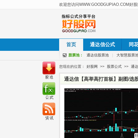
首页
通达信公式
同
股票池：
通达信股票池
|
大智慧股票
您现在的位置：
好股网
>>
股票公式
>>
通
通达信【高举高打首板】副图/选股