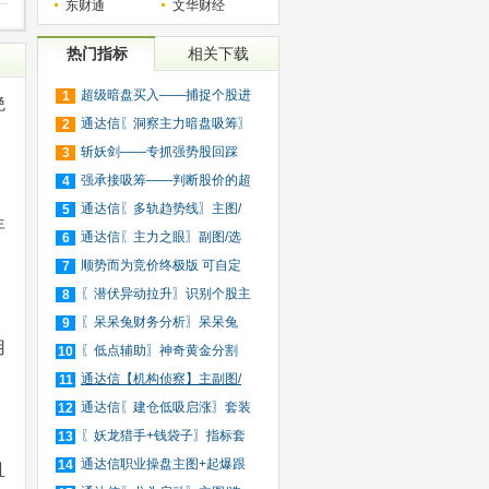
东财通
文华财经
热门指标
相关下载
超级暗盘买入——捕捉个股进
1
绝
入
通达信〖洞察主力暗盘吸筹〗
2
捕
斩妖剑——专抓强势股回踩
3
20日
强承接吸筹——判断股价的超
4
买
通达信〖多轨趋势线〗主图/
5
年
选
通达信〖主力之眼〗副图/选
6
股
顺势而为竞价终极版 可自定
7
义
〖潜伏异动拉升〗识别个股主
8
力
〖呆呆兔财务分析〗呆呆兔
9
用
F10
〖低点辅助〗神奇黄金分割
10
+趋
通达信【机构侦察】主副图/
11
选
通达信〖建仓低吸启涨〗套装
12
指
〖妖龙猎手+钱袋子〗指标套
13
装
通达信职业操盘主图+起爆跟
14
且