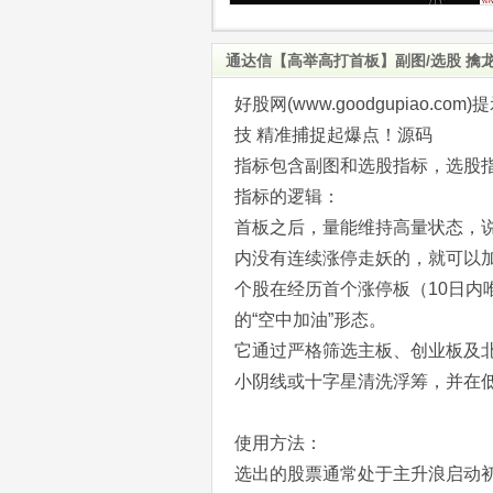
通达信【高举高打首板】副图/选股 擒
好股网(www.goodgupiao
技 精准捕捉起爆点！源码
指标包含副图和选股指标，选股
指标的逻辑：
首板之后，量能维持高量状态，
内没有连续涨停走妖的，就可以
个股在经历首个涨停板（10日
的“空中加油”形态。
它通过严格筛选主板、创业板及
小阴线或十字星清洗浮筹，并在
使用方法：
选出的股票通常处于主升浪启动