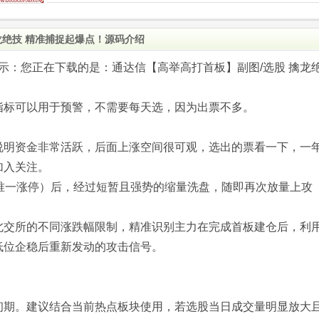
龙绝技 精准捕捉起爆点！源码介绍
.com)提示：您正在下载的是：通达信【高举高打首板】副图/选股 擒龙
指标可以用于预警，不需要每天选，因为出票不多。
说明资金非常活跃，后面上涨空间很可观，选出的票看一下，一
加入关注。
内唯一涨停）后，经过短暂且强势的缩量洗盘，随即再次放量上攻
北交所的不同涨跌幅限制，精准识别主力在完成首板建仓后，利
低位企稳后重新发动的攻击信号。
初期。建议结合当前热点板块使用，若选股当日成交量明显放大