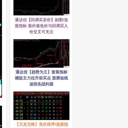
通达信【回调买卖价】副图/选
股指标 股价最低价与回调买入
价交叉可关注
通达信【趋势为王】套装指标
捕捉主力拉升前买点 股票短线
波段实战利器
【亢龙无悔】竞价排序/选股指