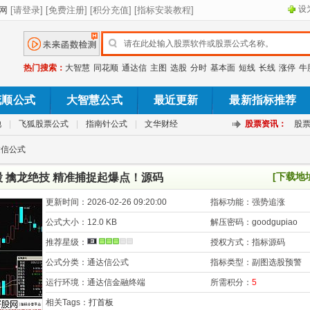
设
热门搜索：
大智慧
同花顺
通达信
主图
选股
分时
基本面
短线
长线
涨停
牛
花顺公式
大智慧公式
最近更新
最新指标推荐
池
|
飞狐股票公式
|
指南针公式
|
文华财经
股票资讯：
股
达信公式
[下载地
 擒龙绝技 精准捕捉起爆点！源码
更新时间：
2026-02-26 09:20:00
指标功能：
强势追涨
公式大小：
12.0 KB
解压密码：
goodgupiao
推荐星级：
授权方式：
指标源码
公式分类：
通达信公式
指标类型：
副图选股预警
运行环境：
通达信金融终端
所需积分：
5
相关Tags：
打首板