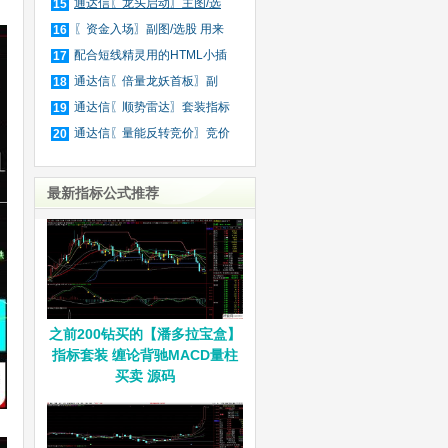
庄
通达信〖龙头启动〗主图/选
15
股
〖资金入场〗副图/选股 用来
16
抓
配合短线精灵用的HTML小插
17
件
通达信〖倍量龙妖首板〗副
18
图/
通达信〖顺势雷达〗套装指标
19
通达信〖量能反转竞价〗竞价
20
排
最新指标公式推荐
之前200钻买的【潘多拉宝盒】
指标套装 缠论背驰MACD量柱
买卖 源码