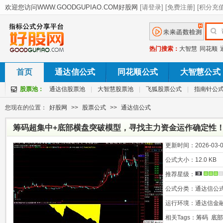
热门搜索：
大智慧
同花顺
首页
通达信公式
同花顺公式
大智慧公式
股票池：
通达信股票池
|
大智慧股票池
|
飞狐股票公式
|
指南针公
您现在的位置：
好股网
>>
股票公式
>>
通达信公式
筹码超集中+底部横盘突破模型，寻找主力资金运作确定性！
更新时间：
2026-03-0
公式大小：
12.0 KB
推荐星级：
公式分类：
通达信公
运行环境：
通达信金
相关Tags：
筹码
底部