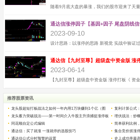
通达信涨停因子【基因+因子 尾盘阴线信
2023-09-10
2023-06-14
推荐股票资讯
龙头股超短打板战法之如何一年内用1万块赚到1个亿（图
复利计算公式
解）
龙头蓄力突破战法——第一时间介入牛股主升浪捕捉涨停板
少？
埋伏战法：炒
的技巧（图解）
同花顺自定公式编辑
简单获利比例
通达信：买了就涨 一涨就停的选股技巧
用
集合竞价抓涨
通达信公式分时预警的设置
史上成功率最