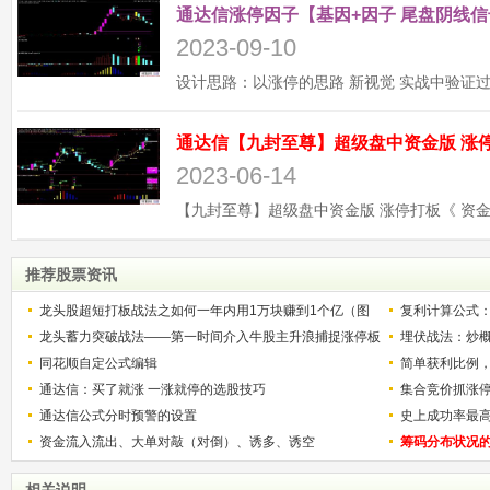
通达信涨停因子【基因+因子 尾盘阴线信
2023-09-10
2023-06-14
推荐股票资讯
龙头股超短打板战法之如何一年内用1万块赚到1个亿（图
复利计算公式
解）
龙头蓄力突破战法——第一时间介入牛股主升浪捕捉涨停板
少？
埋伏战法：炒
的技巧（图解）
同花顺自定公式编辑
简单获利比例
通达信：买了就涨 一涨就停的选股技巧
用
集合竞价抓涨
通达信公式分时预警的设置
史上成功率最
资金流入流出、大单对敲（对倒）、诱多、诱空
称选股法宝！
筹码分布状况
相关说明