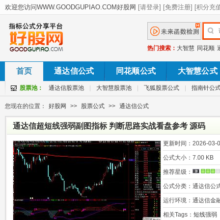
热门搜索：
大智慧
同花顺
首页
通达信公式
同花顺公式
大智慧公式
股票池：
通达信股票池
|
大智慧股票池
|
飞狐股票公式
|
指南针公
您现在的位置：
好股网
>>
股票公式
>>
通达信公式
通达信超短线强弱副图指标 判断思路实战看盘参考 源码
更新时间：
2026-03-0
公式大小：
7.00 KB
推荐星级：
公式分类：
通达信公
运行环境：
通达信金
相关Tags：
短线强弱