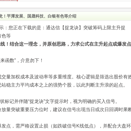
龙！平潭发展、国晟科技、白银有色等介绍
.com)提示：您正在下载的是：通达信【捉龙诀】突破筹码上限主升捉
有色等
上线！结合这一理念，并原创思路，力求公式在主升起点或爆发
未来函数”，介意勿下！
成交量加权成本及波动率等多重维度。核心逻辑是筛选出股价有
已站稳主力平均成本之上的强势个股，以此判断主升浪的起点。
状标记并伴随“捉龙诀”文字提示时，视为明确的买入信号。
价放量突破重要压力位时，建议在信号出现当日或次日回调时果
爆发点，需严格设置止损（如跌破信号K线低点），并配合大盘环