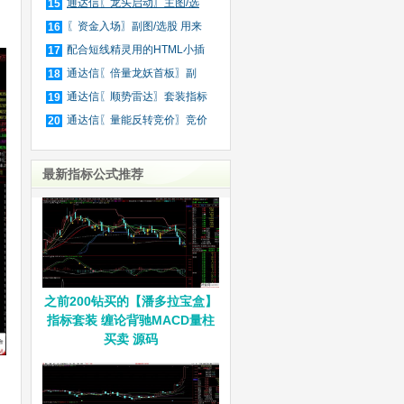
庄
通达信〖龙头启动〗主图/选
15
股
〖资金入场〗副图/选股 用来
16
抓
配合短线精灵用的HTML小插
17
件
通达信〖倍量龙妖首板〗副
18
图/
通达信〖顺势雷达〗套装指标
19
通达信〖量能反转竞价〗竞价
20
排
最新指标公式推荐
之前200钻买的【潘多拉宝盒】
指标套装 缠论背驰MACD量柱
买卖 源码