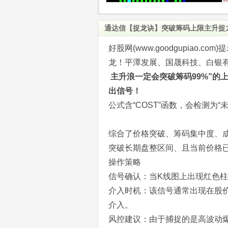
通达信【捉龙诀】突破筹码上限主升捉
好股网(www.goodgupiao
龙！平潭发展、国晟科技、白银
主升浪一定会突破筹码99%”的
出信号！
公式含“COST”函数，会检测为“
综合了价格突破、筹码集中度、
突破长期盘整区间、且当前价格
操作策略
信号确认：当K线图上出现红色柱
介入时机：该信号通常出现在股
介入。
风控建议：由于捕捉的是高波动