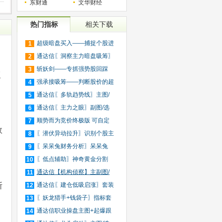
东财通
文华财经
热门指标
相关下载
超级暗盘买入——捕捉个股进
1
入
通达信〖洞察主力暗盘吸筹〗
2
捕
斩妖剑——专抓强势股回踩
3
点
20日
强承接吸筹——判断股价的超
4
买
通达信〖多轨趋势线〗主图/
5
选
通达信〖主力之眼〗副图/选
6
股
顺势而为竞价终极版 可自定
7
效
义
〖潜伏异动拉升〗识别个股主
8
力
〖呆呆兔财务分析〗呆呆兔
9
F10
〖低点辅助〗神奇黄金分割
10
+趋
通达信【机构侦察】主副图/
11
断
选
通达信〖建仓低吸启涨〗套装
12
指
〖妖龙猎手+钱袋子〗指标套
13
装
通达信职业操盘主图+起爆跟
14