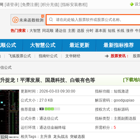
设
热门搜索：
大智慧
同花顺
通达信
主图
选股
分时
基本面
短线
长线
涨停
牛
花顺公式
大智慧公式
最近更新
最新指标推荐
池
|
飞狐股票公式
|
指南针公式
|
文华财经
股票资讯：
股
达信公式
[下载地
升捉龙！平潭发展、国晟科技、白银有色等
更新时间：
2026-03-03 09:30:00
指标功能：
短线激进
公式大小：
27.0 KB
解压密码：
goodgupiao
推荐星级：
授权方式：
指标源码
公式分类：
通达信公式
指标类型：
主图副图选股
运行环境：
通达信金融终端
所需积分：
5
相关Tags：
主升浪
龙头战法
突破选股