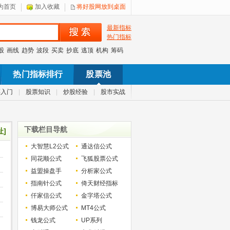
为首页
加入收藏
将好股网放到桌面
最新指标
热门指标
股
画线
趋势
波段
买卖
抄底
逃顶
机构
筹码
热门指标排行
股票池
票入门
|
股票知识
|
炒股经验
|
股市实战
下载栏目导航
址]
大智慧L2公式
通达信公式
同花顺公式
飞狐股票公式
益盟操盘手
分析家公式
指南针公式
倚天财经指标
仟家信公式
金字塔公式
博易大师公式
MT4公式
钱龙公式
UP系列