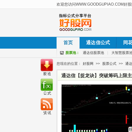
首页
通达信公式
同
股票池：
通达信股票池
|
大智慧股票
您现在的位置：
好股网
>>
股票公式
>>
通
通达信【捉龙诀】突破筹码上限主