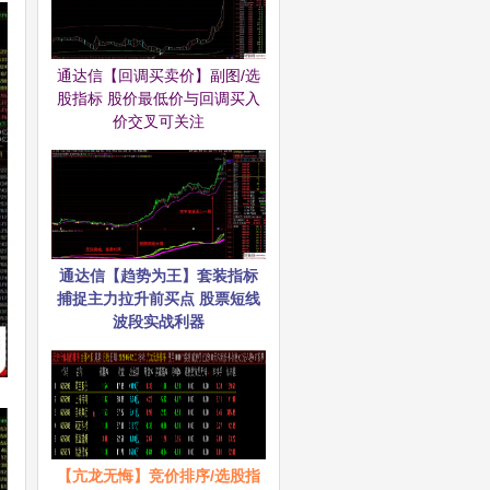
通达信【回调买卖价】副图/选
股指标 股价最低价与回调买入
价交叉可关注
通达信【趋势为王】套装指标
捕捉主力拉升前买点 股票短线
波段实战利器
【亢龙无悔】竞价排序/选股指