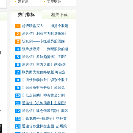
东财通
文华财经
热门指标
相关下载
超级暗盘买入——捕捉个股进
1
入
通达信〖洞察主力暗盘吸筹〗
2
捕
斩妖剑——专抓强势股回踩
3
20日
强承接吸筹——判断股价的超
4
显
买
通达信〖多轨趋势线〗主图/
5
选
通达信〖主力之眼〗副图/选
6
股
顺势而为竞价终极版 可自定
7
义
〖潜伏异动拉升〗识别个股主
8
力
〖呆呆兔财务分析〗呆呆兔
9
F10
〖低点辅助〗神奇黄金分割
10
+趋
通达信【机构侦察】主副图/
11
分
选
通达信〖建仓低吸启涨〗套装
12
指
〖妖龙猎手+钱袋子〗指标套
13
装
通达信职业操盘主图+起爆跟
14