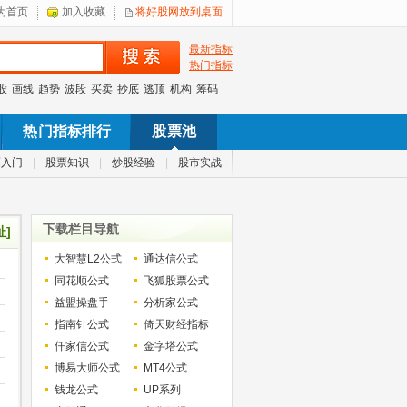
为首页
加入收藏
将好股网放到桌面
最新指标
热门指标
股
画线
趋势
波段
买卖
抄底
逃顶
机构
筹码
热门指标排行
股票池
票入门
|
股票知识
|
炒股经验
|
股市实战
下载栏目导航
址]
大智慧L2公式
通达信公式
同花顺公式
飞狐股票公式
益盟操盘手
分析家公式
指南针公式
倚天财经指标
仟家信公式
金字塔公式
博易大师公式
MT4公式
钱龙公式
UP系列