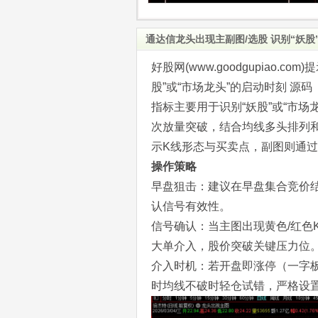
通达信龙头出现主副图/选股 识别“妖股
好股网(www.goodgupiao
股”或“市场龙头”的启动时刻 源码
指标主要用于识别“妖股”或“市
次放量突破，结合均线多头排列
示K线形态与买卖点，副图则通
操作策略
早盘狙击：建议在早盘集合竞价结束
认信号有效性。
信号确认：当主图出现黄色/红色
大单介入，股价突破关键压力位
介入时机：若开盘即涨停（一字
时均线不破时轻仓试错，严格设