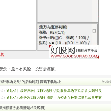
com)提醒您：股市有风险，投资需谨慎。
”或“市场龙头”的启动时刻 源码下载地址
论坛
通达信〖极限反转〗副图/选股 识别股价单边下跌后多头阳线反
公式：
码
通达信右侧进攻副图/选股 捕捉主力资金在长期缩量后放量突破
公式：
 源码
载指标前务必看清楚相关说明）