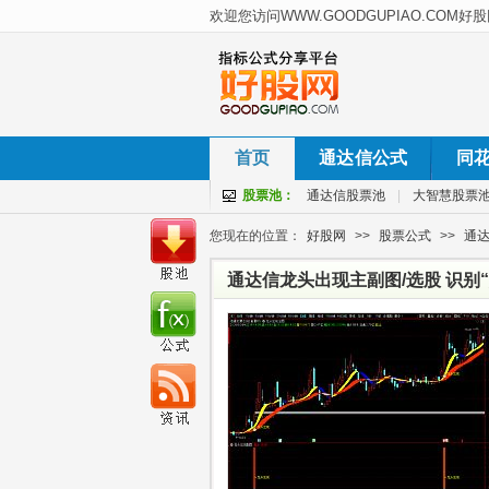
首页
通达信公式
同
股票池：
通达信股票池
|
大智慧股票
您现在的位置：
好股网
>>
股票公式
>>
通
通达信龙头出现主副图/选股 识别“