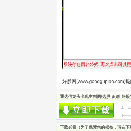
好股网(www.goodgupiao.
通达信龙头出现主副图/选股 识别“妖股
上一
击 源
下一
启动
下载必看（为了保障您的权益，请在下