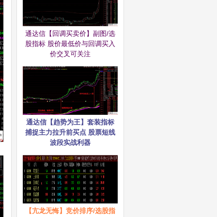
通达信【回调买卖价】副图/选
股指标 股价最低价与回调买入
价交叉可关注
通达信【趋势为王】套装指标
捕捉主力拉升前买点 股票短线
波段实战利器
【亢龙无悔】竞价排序/选股指