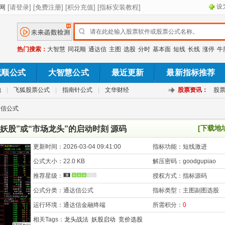
设
热门搜索：
大智慧
同花顺
通达信
主图
选股
分时
基本面
短线
长线
涨停
牛
花顺公式
大智慧公式
最近更新
最新指标推荐
池
|
飞狐股票公式
|
指南针公式
|
文华财经
股票资讯：
股
达信公式
[下载地
妖股”或“市场龙头”的启动时刻 源码
更新时间：
2026-03-04 09:41:00
指标功能：
短线激进
公式大小：
22.0 KB
解压密码：
goodgupiao
推荐星级：
授权方式：
指标源码
公式分类：
通达信公式
指标类型：
主图副图选股
运行环境：
通达信金融终端
所需积分：
0
相关Tags：
龙头战法
妖股启动
竞价选股