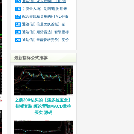
庄
通达信〖龙头启动〗主图/选
15
股
〖资金入场〗副图/选股 用来
16
抓
配合短线精灵用的HTML小插
17
件
通达信〖倍量龙妖首板〗副
18
图/
通达信〖顺势雷达〗套装指标
19
通达信〖量能反转竞价〗竞价
20
排
最新指标公式推荐
之前200钻买的【潘多拉宝盒】
指标套装 缠论背驰MACD量柱
买卖 源码