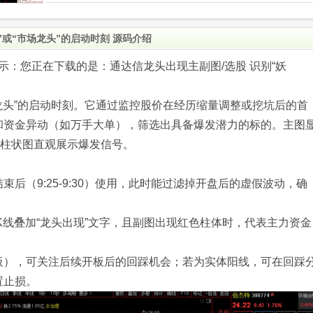
”或“市场龙头”的启动时刻 源码介绍
.com)提示：您正在下载的是：通达信龙头出现主副图/选股 识别“妖
场龙头”的启动时刻。它通过监控股价在经历缩量调整或挖坑后的首
和资金异动（如万手大单），筛选出具备爆发潜力的标的。主图
过柱状图直观展示爆发信号。
后（9:25-9:30）使用，此时能过滤掉开盘后的虚假波动，确
K线叠加“龙头出现”文字，且副图出现红色柱体时，代表主力资金
。
板），可关注后续开板后的回踩机会；若为实体阳线，可在回踩
置止损。