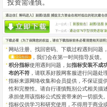
投资需谨慎。
通达信〖筹码进入〗副图/选股 捕捉主力资金在相对低位的初次建仓信
〖新股狙击〗副图/选股
上一公式：
置时的买入机会
通达信“N字型强势进场”
下一公式：
下载必看（为了保障您的权益，请在下载指标前务必看清楚相关说明
网站注册、找回密码、下载过程遇到问题
，我们会在第一时间指导反馈。
积分指标
使用遇到问题，如
指标安装不成
布的不符
，请联系好股网客服进行问题处
指标来源网络收集和会员提供，不保证提
性和完整性。请自行谨慎甄别公式相关描
承担使用该指标公式投资带来的一切损失
指标仅供学习和研究使用，不得用于商业