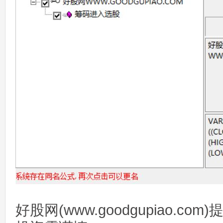
好股网(www.goodgupiao.c