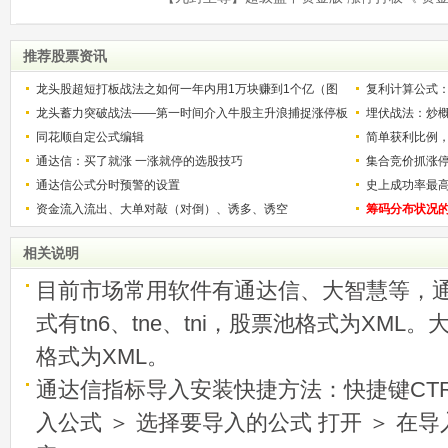
推荐股票资讯
龙头股超短打板战法之如何一年内用1万块赚到1个亿（图
复利计算公式
解）
龙头蓄力突破战法——第一时间介入牛股主升浪捕捉涨停板
少？
埋伏战法：炒
的技巧（图解）
同花顺自定公式编辑
简单获利比例
通达信：买了就涨 一涨就停的选股技巧
用
集合竞价抓涨
通达信公式分时预警的设置
史上成功率最
资金流入流出、大单对敲（对倒）、诱多、诱空
称选股法宝！
筹码分布状况
相关说明
目前市场常用软件有通达信、大智慧等，
式有tn6、tne、tni，股票池格式为XML
格式为XML。
通达信指标导入安装快捷方法：快捷键CTRL
入公式 ＞ 选择要导入的公式 打开 ＞ 在