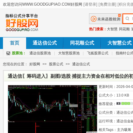
热门搜索：
大智慧
同花顺
首页
通达信公式
同花顺公式
大智慧公式
股票池：
通达信股票池
|
大智慧股票池
|
飞狐股票公式
|
指南针公
您现在的位置：
好股网
>>
股票公式
>>
通达信公式
通达信〖筹码进入〗副图/选股 捕捉主力资金在相对低位的初
更新时间：
2026-04-0
公式大小：
13.0 KB
推荐星级：
公式分类：
通达信公
运行环境：
通达信金
相关Tags：
主力吸筹