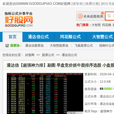
热门搜索：
大智慧
同花顺
首页
通达信公式
同花顺公式
大智慧公式
股票池：
通达信股票池
|
大智慧股票池
|
飞狐股票公式
|
指南针公
您现在的位置：
好股网
>>
股票公式
>>
通达信公式
通达信【超强神力排】副图 早盘竞价抓牛股排序选股 小盘
更新时间：
2026-04-1
公式大小：
12.0 KB
推荐星级：
公式分类：
通达信公
运行环境：
通达信金
相关Tags：
超强神力