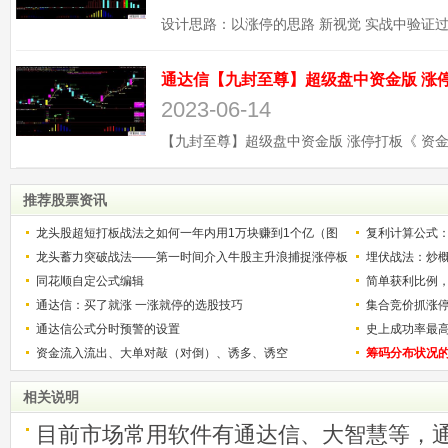
2023-06-14
推荐股票资讯
龙头股超短打板战法之如何一年内用1万块赚到1个亿（图
复利计算公式
解）
龙头蓄力突破战法——第一时间介入牛股主升浪捕捉涨停板
少？
埋伏战法：炒
的技巧（图解）
同花顺自定公式编辑
简单获利比例
通达信：买了就涨 一涨就停的选股技巧
用
集合竞价抓涨
通达信公式分时预警的设置
史上成功率最
资金流入流出、大单对敲（对倒）、诱多、诱空
称选股法宝！
筹码分布状况
相关说明
目前市场常用软件有通达信、大智慧等，