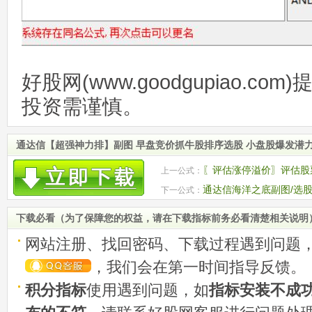
好股网(www.goodgupiao.c
投资需谨慎。
通达信【超强神力排】副图 早盘竞价抓牛股排序选股 小盘股爆发潜
〖评估涨停溢价〗评估股
上一公式：
弹动能 副图源码
通达信海洋之底副图/选股
下一公式：
买卖转折点
下载必看（为了保障您的权益，请在下载指标前务必看清楚相关说明
网站注册、找回密码、下载过程遇到问题
，我们会在第一时间指导反馈。
积分指标
使用遇到问题，如
指标安装不成