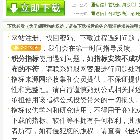
通达信〖首板回调抄底〗主
上一公式：
码
通达信〖分时抄底〗副图
下一公式：
源码
下载必看（为了保障您的权益，请在下载指标前务必看清楚相关说明
网站注册、找回密码、下载过程遇到问题
，我们会在第一时间指导反馈。
积分指标
使用遇到问题，如
指标安装不成
布的不符
，请联系好股网客服进行问题处
指标来源网络收集和会员提供，不保证提
性和完整性。请自行谨慎甄别公式相关描
承担使用该指标公式投资带来的一切损失
指标仅供学习和研究使用，不得用于商业
下载的指标、软件等不拥有任何权利，其
者所有，如有侵犯您的版权，请查看《
侵