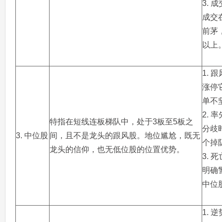
3. 
成交
前茅
以上
1. 
涨停
单不
2. 
特指在短线连板梯队中，处于3板至5板之
分歧
3. 中位股
间，且不是龙头的跟风股。地位尴尬，既无
个掉
龙头的信仰，也无低位股的位置优势。
3. 
明确
中位
1. 