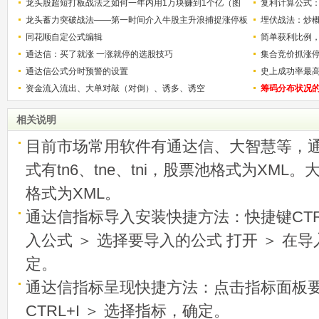
龙头股超短打板战法之如何一年内用1万块赚到1个亿（图
复利计算公式
解）
龙头蓄力突破战法——第一时间介入牛股主升浪捕捉涨停板
少？
埋伏战法：炒
的技巧（图解）
同花顺自定公式编辑
简单获利比例
通达信：买了就涨 一涨就停的选股技巧
用
集合竞价抓涨
通达信公式分时预警的设置
史上成功率最
资金流入流出、大单对敲（对倒）、诱多、诱空
称选股法宝！
筹码分布状况
相关说明
目前市场常用软件有通达信、大智慧等，
式有tn6、tne、tni，股票池格式为XML
格式为XML。
通达信指标导入安装快捷方法：快捷键CTRL
入公式 ＞ 选择要导入的公式 打开 ＞ 在
定。
通达信指标呈现快捷方法：点击指标面板
CTRL+I ＞ 选择指标，确定。