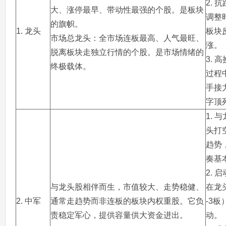
2. 
大、涨停最早、带动性最强的个股。是板块
调整
的旗帜。
1. 龙头
板块
市场总龙头：全市场连板最高、人气最旺、
涨。
脱离板块走独立行情的个股。是市场情绪的
3. 
终极载体。
过程
手接
字顶
1. 
头打
趋势
奏基
2. 
与龙头股相伴而生，市值较大、走势稳健、
在龙
2. 中军
通常走趋势而非连板的板块内权重股。它负
-3
责稳定军心，提供容量供大资金进出。
动。