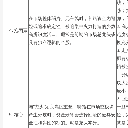
跌，
涨；
在市场整体弱势、无主线时，各路资金为避
弹，
险或追求确定性，被迫集中火力打造的少数
2. 
4. 抱团票
高辨识度活口。通常是前期的市场总龙头或
论度
具有独立逻辑的个股。
换充
3. 
原有
辑被
1. 
块大
最小
2. 
与“龙头”定义高度重叠，特指在市场或板块
一旦
5. 核心
产生分歧时，资金最终会选择回流的最具安
位，
全性和弹性的标的。就是龙头本身。
就是