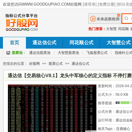
热门搜索：
大智慧
同花顺
首页
通达信公式
同花顺公式
大智慧公式
股票池：
通达信股票池
|
大智慧股票池
|
飞狐股票公式
|
指南针公
您现在的位置：
好股网
>>
股票公式
>>
通达信公式
通达信【交易核心V8.1】龙头中军核心的定义指标 不停打
抱团选股
更新时间：
2026-04-2
公式大小：
56.0 KB
推荐星级：
公式分类：
通达信公
运行环境：
通达信金
相关Tags：
交易核心