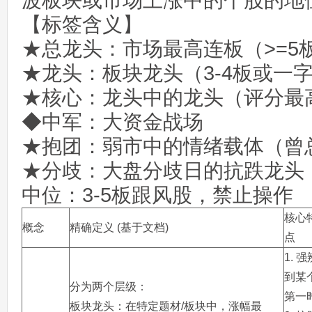
波板块或市场上涨中的个股的地
【标签含义】
★总龙头：市场最高连板（>=5
★龙头：板块龙头（3-4板或一
★核心：龙头中的龙头（评分最
◆中军：大资金战场
★抱团：弱市中的情绪载体（曾
★分歧：大盘分歧日的抗跌龙头
中位：3-5板跟风股，禁止操作
核心
概念
精确定义 (基于文档)
点
1. 
到某
分为两个层级：
第一
板块龙头：在特定题材/板块中，涨幅最