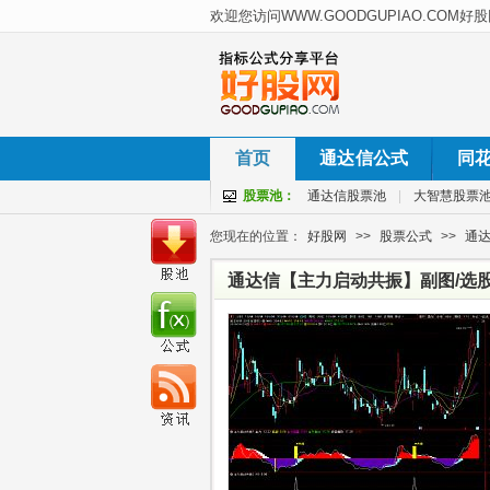
首页
通达信公式
同
股票池：
通达信股票池
|
大智慧股票
您现在的位置：
好股网
>>
股票公式
>>
通
通达信【主力启动共振】副图/选