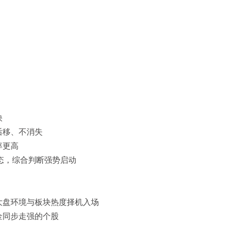
快
后移、不消失
率更高
形态，综合判断强势启动
大盘环境与板块热度择机入场
金同步走强的个股