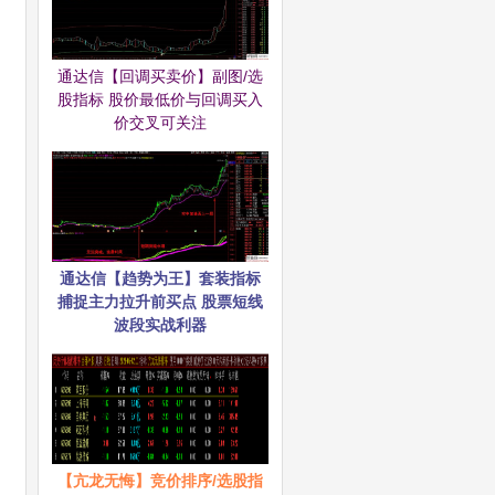
通达信【回调买卖价】副图/选
股指标 股价最低价与回调买入
价交叉可关注
通达信【趋势为王】套装指标
捕捉主力拉升前买点 股票短线
波段实战利器
【亢龙无悔】竞价排序/选股指