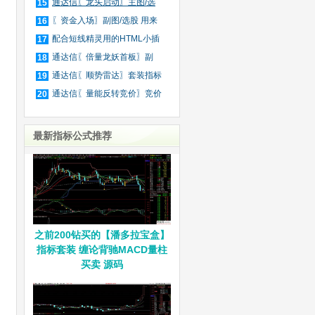
庄
通达信〖龙头启动〗主图/选
15
股
〖资金入场〗副图/选股 用来
16
抓
配合短线精灵用的HTML小插
17
件
通达信〖倍量龙妖首板〗副
18
图/
通达信〖顺势雷达〗套装指标
19
通达信〖量能反转竞价〗竞价
20
排
最新指标公式推荐
之前200钻买的【潘多拉宝盒】
指标套装 缠论背驰MACD量柱
买卖 源码