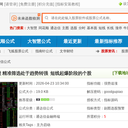
设
热门搜索：
大智慧
同花顺
通达信
主图
选股
分时
基本面
短线
长线
涨停
牛
花顺公式
大智慧公式
最近更新
最新指标推荐
池
|
飞狐股票公式
|
指南针公式
|
文华财经
股票资讯：
股
达信公式
[下载地
股 精准筛选处于趋势转强 短线起爆阶段的个股
更新时间：
2026-04-23 10:34:00
指标功能：
强势追涨
公式大小：
19.0 KB
解压密码：
goodgupiao
推荐星级：
授权方式：
指标源码
公式分类：
通达信公式
指标类型：
副图选股预警
运行环境：
通达信金融终端
所需积分：
5
相关Tags：
主力启动