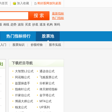
为首页
加入收藏
将好股网放到桌面
最新指标
热门指标
股
画线
趋势
波段
买卖
抄底
逃顶
机构
筹码
热门指标排行
股票池
票入门
|
股票知识
|
炒股经验
|
股市实战
下载栏目导航
址]
大智慧L2公式
通达信公式
同花顺公式
飞狐股票公式
益盟操盘手
分析家公式
指南针公式
倚天财经指标
仟家信公式
金字塔公式
博易大师公式
MT4公式
钱龙公式
UP系列