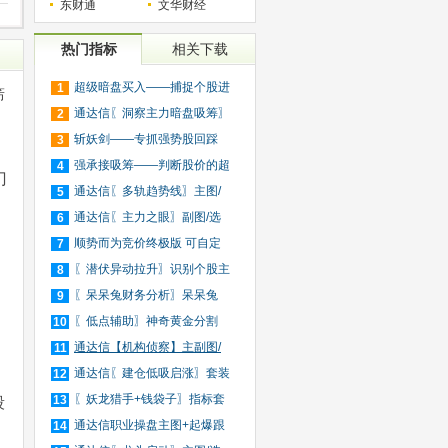
东财通
文华财经
热门指标
相关下载
超级暗盘买入——捕捉个股进
1
筛
入
通达信〖洞察主力暗盘吸筹〗
2
捕
斩妖剑——专抓强势股回踩
3
20日
强承接吸筹——判断股价的超
4
门
买
通达信〖多轨趋势线〗主图/
5
选
通达信〖主力之眼〗副图/选
6
股
顺势而为竞价终极版 可自定
7
义
〖潜伏异动拉升〗识别个股主
8
力
〖呆呆兔财务分析〗呆呆兔
9
F10
〖低点辅助〗神奇黄金分割
10
+趋
通达信【机构侦察】主副图/
11
选
通达信〖建仓低吸启涨〗套装
12
指
〖妖龙猎手+钱袋子〗指标套
13
段
装
通达信职业操盘主图+起爆跟
14