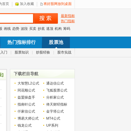
为首页
加入收藏
将好股网放到桌面
最新指标
热门指标
股
画线
趋势
波段
买卖
抄底
逃顶
机构
筹码
热门指标排行
股票池
票入门
|
股票知识
|
炒股经验
|
股市实战
下载栏目导航
址]
大智慧L2公式
通达信公式
同花顺公式
飞狐股票公式
益盟操盘手
分析家公式
指南针公式
倚天财经指标
仟家信公式
金字塔公式
博易大师公式
MT4公式
钱龙公式
UP系列