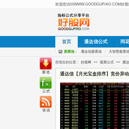
首页
通达信公式
同
股票池：
通达信股票池
|
大智慧股票
您现在的位置：
好股网
>>
股票公式
>>
通
通达信【月光宝盒排序】竞价异动