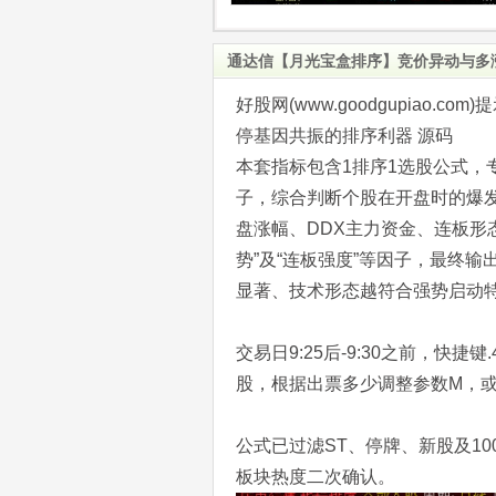
通达信【月光宝盒排序】竞价异动与多
好股网(www.goodgupia
停基因共振的排序利器 源码
本套指标包含1排序1选股公式
子，综合判断个股在开盘时的爆
盘涨幅、DDX主力资金、连板形态
势”及“连板强度”等因子，最终
显著、技术形态越符合强势启动
交易日9:25后-9:30之前，快捷
股，根据出票多少调整参数M，
公式已过滤ST、停牌、新股及1
板块热度二次确认。