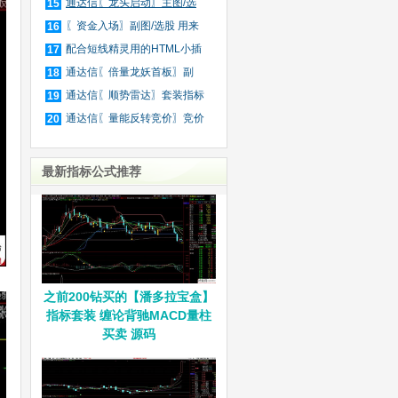
庄
通达信〖龙头启动〗主图/选
15
股
〖资金入场〗副图/选股 用来
16
抓
配合短线精灵用的HTML小插
17
件
通达信〖倍量龙妖首板〗副
18
图/
通达信〖顺势雷达〗套装指标
19
通达信〖量能反转竞价〗竞价
20
排
最新指标公式推荐
之前200钻买的【潘多拉宝盒】
指标套装 缠论背驰MACD量柱
买卖 源码