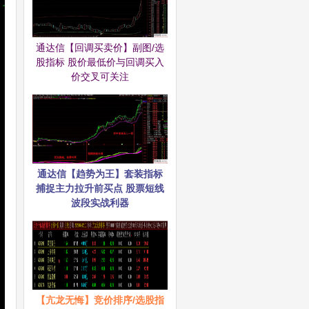
通达信【回调买卖价】副图/选
股指标 股价最低价与回调买入
价交叉可关注
通达信【趋势为王】套装指标
捕捉主力拉升前买点 股票短线
波段实战利器
【亢龙无悔】竞价排序/选股指