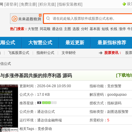
设
热门搜索：
大智慧
同花顺
通达信
主图
选股
分时
基本面
短线
长线
涨停
牛
花顺公式
大智慧公式
最近更新
最新指标推荐
池
|
飞狐股票公式
|
指南针公式
|
文华财经
股票资讯：
股
达信公式
[下载地
与多涨停基因共振的排序利器 源码
更新时间：
2026-04-28 10:05:00
指标功能：
竞价预警
公式大小：
17.0 KB
解压密码：
goodgupiao
推荐星级：
授权方式：
指标源码
公式分类：
通达信公式
指标类型：
副图选股预警
运行环境：
通达信金融终端
所需积分：
5
相关Tags：
竞价异动