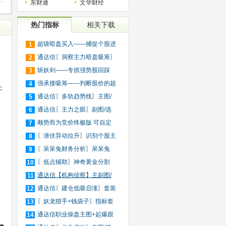
东财通
文华财经
热门指标
相关下载
超级暗盘买入——捕捉个股进
1
入
通达信〖洞察主力暗盘吸筹〗
2
捕
斩妖剑——专抓强势股回踩
3
20日
强承接吸筹——判断股价的超
4
开
买
通达信〖多轨趋势线〗主图/
5
选
通达信〖主力之眼〗副图/选
6
股
顺势而为竞价终极版 可自定
7
义
〖潜伏异动拉升〗识别个股主
8
力
〖呆呆兔财务分析〗呆呆兔
9
F10
〖低点辅助〗神奇黄金分割
10
+趋
通达信【机构侦察】主副图/
11
选
通达信〖建仓低吸启涨〗套装
12
指
〖妖龙猎手+钱袋子〗指标套
13
装
通达信职业操盘主图+起爆跟
14