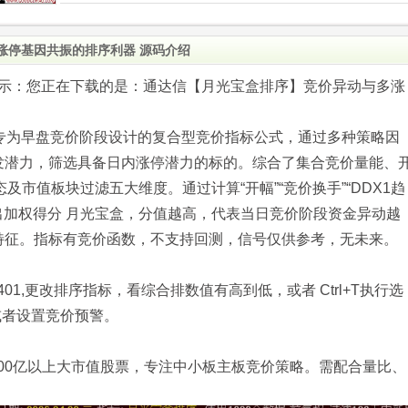
涨停基因共振的排序利器 源码介绍
o.com)提示：您正在下载的是：通达信【月光宝盒排序】竞价异动与多涨
，专为早盘竞价阶段设计的复合型竞价指标公式，通过多种策略因
发潜力，筛选具备日内涨停潜力的标的。综合了集合竞价量能、
及市值板块过滤五大维度。通过计算“开幅”“竞价换手”“DDX1趋
输出加权得分 月光宝盒，分值越高，代表当日竞价阶段资金异动越
特征。指标有竞价函数，不支持回测，信号仅供参考，无未来。
键.401,更改排序指标，看综合排数值有高到低，或者 Ctrl+T执行选
或者设置竞价预警。
000亿以上大市值股票，专注中小板主板竞价策略。需配合量比、