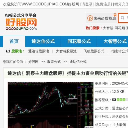
热门搜索：
大智慧
同花顺
首页
通达信公式
同花顺公式
大智慧公式
股票池：
通达信股票池
|
大智慧股票池
|
飞狐股票公式
|
指南针公
您现在的位置：
好股网
>>
股票公式
>>
通达信公式
通达信〖洞察主力暗盘吸筹〗捕捉主力资金启动行情的关键
更新时间：
2026-05-0
公式大小：
12.0 KB
推荐星级：
公式分类：
通达信公
运行环境：
通达信金
相关Tags：
主力吸筹