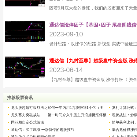
通达信涨停因子【基因+因子 尾盘阴线信
2023-09-10
2023-06-14
推荐股票资讯
龙头股超短打板战法之如何一年内用1万块赚到1个亿（图
复利计算公式
解）
龙头蓄力突破战法——第一时间介入牛股主升浪捕捉涨停板
少？
埋伏战法：炒
的技巧（图解）
同花顺自定公式编辑
简单获利比例
通达信：买了就涨 一涨就停的选股技巧
用
集合竞价抓涨
通达信公式分时预警的设置
史上成功率最