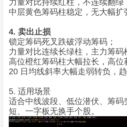
力量对比持续红柱，不连续翻绿
中层黄色筹码柱稳定，无大幅扩
4. 卖出止损
锁定筹码死叉跌破浮动筹码；
力量对比连续长绿柱，主力筹码
高位橙红筹码柱大幅拉长，高位
20 日均线斜率大幅走弱转负，
5. 适用场景
适合中线波段、低位潜伏、筹码
短、一字板无换手个股。