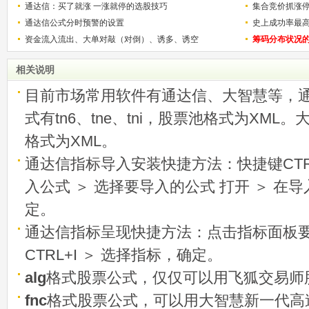
通达信：买了就涨 一涨就停的选股技巧
用
集合竞价抓涨
通达信公式分时预警的设置
史上成功率最
资金流入流出、大单对敲（对倒）、诱多、诱空
称选股法宝！
筹码分布状况
相关说明
目前市场常用软件有通达信、大智慧等，
式有tn6、tne、tni，股票池格式为XML
格式为XML。
通达信指标导入安装快捷方法：快捷键CTRL
入公式 ＞ 选择要导入的公式 打开 ＞ 在
定。
通达信指标呈现快捷方法：点击指标面板
CTRL+I ＞ 选择指标，确定。
alg
格式股票公式，仅仅可以用飞狐交易师
fnc
格式股票公式，可以用大智慧新一代高