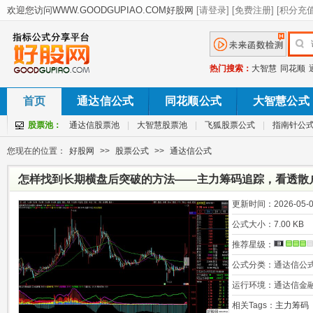
热门搜索：
大智慧
同花顺
首页
通达信公式
同花顺公式
大智慧公式
股票池：
通达信股票池
|
大智慧股票池
|
飞狐股票公式
|
指南针公
您现在的位置：
好股网
>>
股票公式
>>
通达信公式
怎样找到长期横盘后突破的方法——主力筹码追踪，看透散
仓！
更新时间：
2026-05-0
公式大小：
7.00 KB
推荐星级：
公式分类：
通达信公
运行环境：
通达信金
相关Tags：
主力筹码