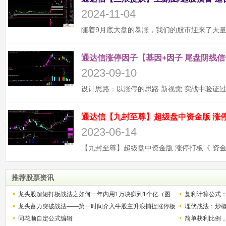
2024-11-04
通达信涨停因子【基因+因子 尾盘阴线信
2023-09-10
2023-06-14
推荐股票资讯
龙头股超短打板战法之如何一年内用1万块赚到1个亿（图
复利计算公式
解）
龙头蓄力突破战法——第一时间介入牛股主升浪捕捉涨停板
少？
埋伏战法：炒
的技巧（图解）
同花顺自定公式编辑
简单获利比例