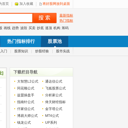
为首页
加入收藏
将好股网放到桌面
最新指标
热门指标
股
画线
趋势
波段
买卖
抄底
逃顶
机构
筹码
热门指标排行
股票池
票入门
|
股票知识
|
炒股经验
|
股市实战
下载栏目导航
址]
大智慧L2公式
通达信公式
同花顺公式
飞狐股票公式
益盟操盘手
分析家公式
指南针公式
倚天财经指标
仟家信公式
金字塔公式
博易大师公式
MT4公式
钱龙公式
UP系列