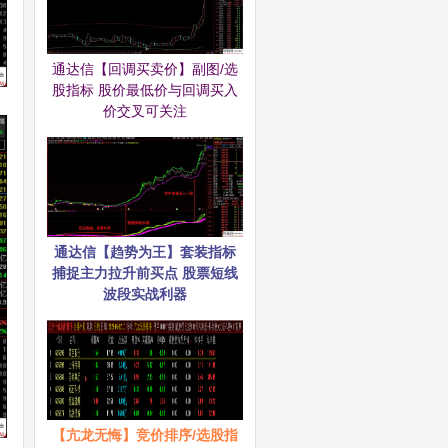
通达信【回调买卖价】副图/选
股指标 股价最低价与回调买入
价交叉可关注
通达信【趋势为王】套装指标
捕捉主力拉升前买点 股票短线
波段实战利器
【亢龙无悔】竞价排序/选股指