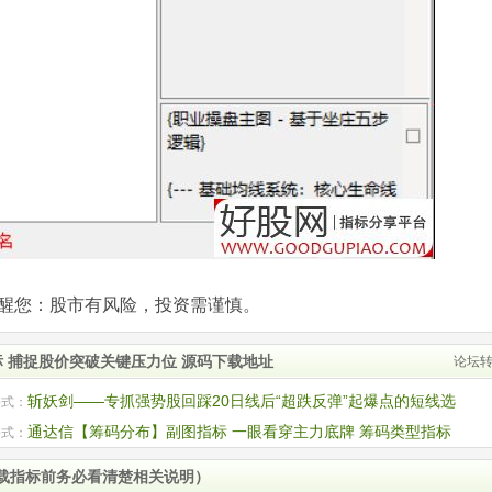
com)提醒您：股市有风险，投资需谨慎。
 捕捉股价突破关键压力位 源码下载地址
论坛
斩妖剑——专抓强势股回踩20日线后“超跌反弹”起爆点的短线选
公式：
标
通达信【筹码分布】副图指标 一眼看穿主力底牌 筹码类型指标
公式：
用法详解
载指标前务必看清楚相关说明）