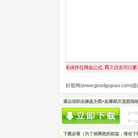
好股网(www.goodgupiao.
通达信职业操盘主图+起爆跟庄选股指标
上一
股指
下一
实战
下载必看（为了保障您的权益，请在下