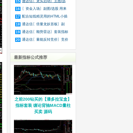
庄
通达信〖龙头启动〗主图/选
15
股
〖资金入场〗副图/选股 用来
16
抓
配合短线精灵用的HTML小插
17
件
通达信〖倍量龙妖首板〗副
18
图/
通达信〖顺势雷达〗套装指标
19
通达信〖量能反转竞价〗竞价
20
排
最新指标公式推荐
之前200钻买的【潘多拉宝盒】
指标套装 缠论背驰MACD量柱
买卖 源码