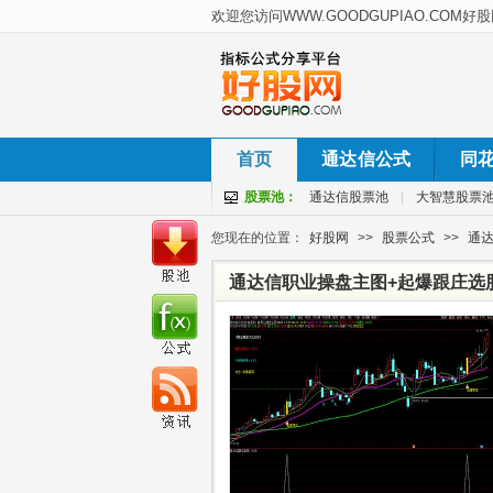
首页
通达信公式
同
股票池：
通达信股票池
|
大智慧股票
您现在的位置：
好股网
>>
股票公式
>>
通
通达信职业操盘主图+起爆跟庄选