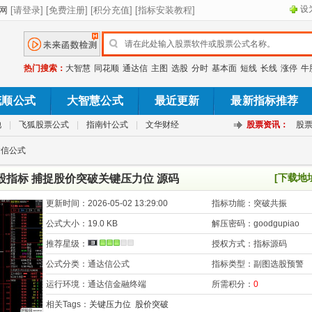
设
热门搜索：
大智慧
同花顺
通达信
主图
选股
分时
基本面
短线
长线
涨停
牛
花顺公式
大智慧公式
最近更新
最新指标推荐
池
|
飞狐股票公式
|
指南针公式
|
文华财经
股票资讯：
股
达信公式
[下载地
股指标 捕捉股价突破关键压力位 源码
更新时间：
2026-05-02 13:29:00
指标功能：
突破共振
公式大小：
19.0 KB
解压密码：
goodgupiao
推荐星级：
授权方式：
指标源码
公式分类：
通达信公式
指标类型：
副图选股预警
运行环境：
通达信金融终端
所需积分：
0
相关Tags：
关键压力位
股价突破