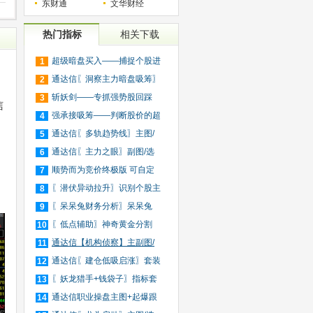
东财通
文华财经
热门指标
相关下载
超级暗盘买入——捕捉个股进
1
入
通达信〖洞察主力暗盘吸筹〗
2
捕
斩妖剑——专抓强势股回踩
3
信
20日
强承接吸筹——判断股价的超
4
买
通达信〖多轨趋势线〗主图/
5
选
通达信〖主力之眼〗副图/选
6
，
股
顺势而为竞价终极版 可自定
7
义
〖潜伏异动拉升〗识别个股主
8
力
〖呆呆兔财务分析〗呆呆兔
9
F10
〖低点辅助〗神奇黄金分割
10
+趋
通达信【机构侦察】主副图/
11
选
通达信〖建仓低吸启涨〗套装
12
指
〖妖龙猎手+钱袋子〗指标套
13
装
通达信职业操盘主图+起爆跟
14