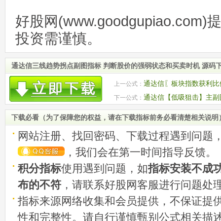
好股网(www.goodgupiao.c
投资需谨慎。
通达信三线趋势拐点副图指标 判断股价的强弱状态和买卖时机 源码
通达信〖板块指数获利比例
上一公式：
板块指数
通达信【低吸狙击】主副图
下一公式：
源码
下载必看（为了保障您的权益，请在下载指标前务必看清楚相关说明
网站注册、找回密码、下载过程遇到问题
，我们会在第一时间指导反馈。
积分指标
使用遇到问题，如
指标安装不成
布的不符
，请联系好股网客服进行问题处
指标来源网络收集和会员提供，不保证提
性和完整性。请自行谨慎甄别公式相关描