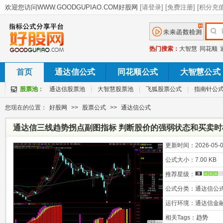
热门搜索：
大智慧
同花顺
首页
通达信公式
同花顺公式
大智慧公式
股票池：
通达信股票池
|
大智慧股票池
|
飞狐股票公式
|
指南针公
您现在的位置：
好股网
>>
股票公式
>>
通达信公式
通达信三线趋势拐点副图指标 判断股价的强弱状态和买卖时
更新时间：
2026-05-0
公式大小：
7.00 KB
推荐星级：
公式分类：
通达信公
运行环境：
通达信金
相关Tags：
趋势