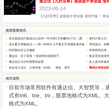
2023-06-14
推荐股票资讯
龙头股超短打板战法之如何一年内用1万块赚到1个亿（图
复利计算公式
解）
龙头蓄力突破战法——第一时间介入牛股主升浪捕捉涨停板
少？
埋伏战法：炒
的技巧（图解）
同花顺自定公式编辑
简单获利比例
通达信：买了就涨 一涨就停的选股技巧
用
集合竞价抓涨
通达信公式分时预警的设置
史上成功率最
资金流入流出、大单对敲（对倒）、诱多、诱空
称选股法宝！
筹码分布状况
相关说明
目前市场常用软件有通达信、大智慧等，
式有tn6、tne、tni，股票池格式为XML
格式为XML。