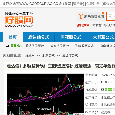
热门搜索：
大智慧
同花顺
首页
通达信公式
同花顺公式
大智慧公式
股票池：
通达信股票池
|
大智慧股票池
|
飞狐股票公式
|
指南针公
您现在的位置：
好股网
>>
股票公式
>>
通达信公式
通达信〖多轨趋势线〗主图/选股指标 过滤震荡，锁定单边
更新时间：
2026-05-0
公式大小：
15.0 KB
推荐星级：
公式分类：
通达信公
运行环境：
通达信金
相关Tags：
趋势线