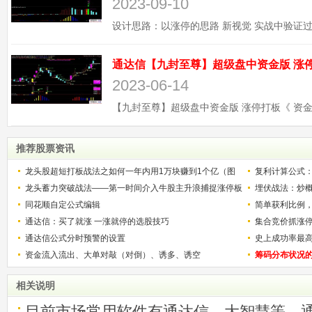
2023-09-10
2023-06-14
推荐股票资讯
龙头股超短打板战法之如何一年内用1万块赚到1个亿（图
复利计算公式
解）
龙头蓄力突破战法——第一时间介入牛股主升浪捕捉涨停板
少？
埋伏战法：炒
的技巧（图解）
同花顺自定公式编辑
简单获利比例
通达信：买了就涨 一涨就停的选股技巧
用
集合竞价抓涨
通达信公式分时预警的设置
史上成功率最
资金流入流出、大单对敲（对倒）、诱多、诱空
称选股法宝！
筹码分布状况
相关说明
目前市场常用软件有通达信、大智慧等，