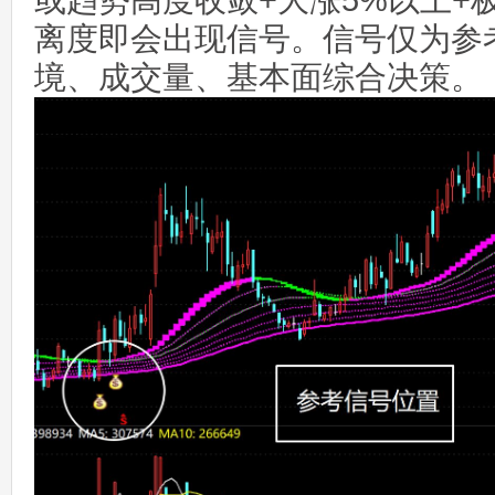
或趋势高度收敛+大涨5%以上+
离度即会出现信号。信号仅为参
境、成交量、基本面综合决策。