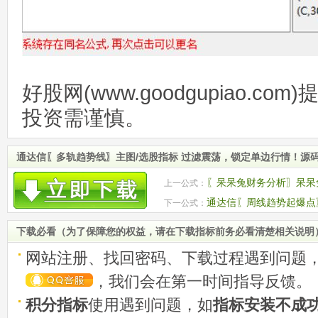
好股网(www.goodgupiao.c
投资需谨慎。
通达信〖多轨趋势线〗主图/选股指标 过滤震荡，锁定单边行情！源
〖呆呆兔财务分析〗呆呆兔
上一公式：
呆兔股东人数
通达信〖周线趋势起爆点
下一公式：
信号
下载必看（为了保障您的权益，请在下载指标前务必看清楚相关说明
网站注册、找回密码、下载过程遇到问题
，我们会在第一时间指导反馈。
积分指标
使用遇到问题，如
指标安装不成