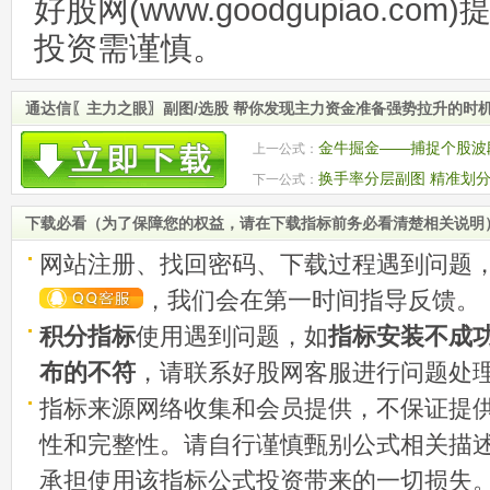
好股网(www.goodgupiao.c
投资需谨慎。
通达信〖主力之眼〗副图/选股 帮你发现主力资金准备强势拉升的时
金牛掘金——捕捉个股波
上一公式：
选股
换手率分层副图 精准划
下一公式：
手四大区间
下载必看（为了保障您的权益，请在下载指标前务必看清楚相关说明
网站注册、找回密码、下载过程遇到问题
，我们会在第一时间指导反馈。
积分指标
使用遇到问题，如
指标安装不成
布的不符
，请联系好股网客服进行问题处
指标来源网络收集和会员提供，不保证提
性和完整性。请自行谨慎甄别公式相关描
承担使用该指标公式投资带来的一切损失