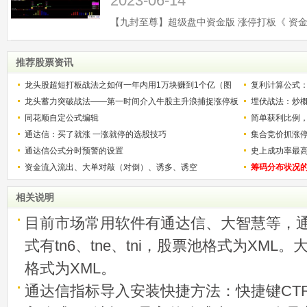
2023-06-14
推荐股票资讯
龙头股超短打板战法之如何一年内用1万块赚到1个亿（图
复利计算公式
解）
龙头蓄力突破战法——第一时间介入牛股主升浪捕捉涨停板
少？
埋伏战法：炒
的技巧（图解）
同花顺自定公式编辑
简单获利比例
通达信：买了就涨 一涨就停的选股技巧
用
集合竞价抓涨
通达信公式分时预警的设置
史上成功率最
资金流入流出、大单对敲（对倒）、诱多、诱空
称选股法宝！
筹码分布状况
相关说明
目前市场常用软件有通达信、大智慧等，
式有tn6、tne、tni，股票池格式为XML
格式为XML。
通达信指标导入安装快捷方法：快捷键CTRL