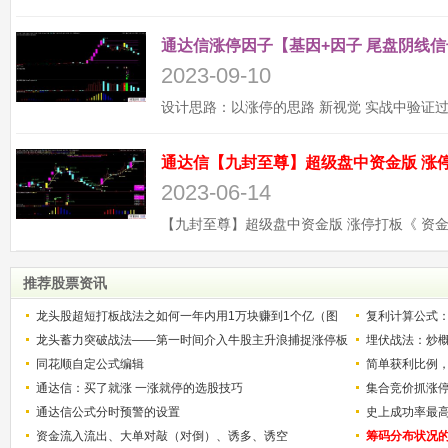
通达信涨停因子【基因+因子 尾盘阴线信
2023-09-10
2023-06-14
推荐股票资讯
龙头股超短打板战法之如何一年内用1万块赚到1个亿（图
复利计算公式
解）
龙头蓄力突破战法——第一时间介入牛股主升浪捕捉涨停板
少？
埋伏战法：炒
的技巧（图解）
同花顺自定公式编辑
简单获利比例
通达信：买了就涨 一涨就停的选股技巧
用
集合竞价抓涨
通达信公式分时预警的设置
史上成功率最
资金流入流出、大单对敲（对倒）、诱多、诱空
称选股法宝！
筹码分布状况