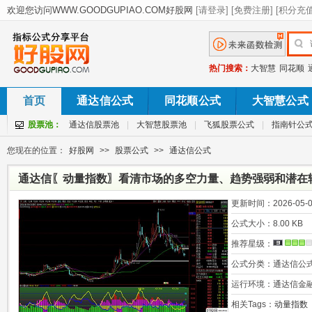
热门搜索：
大智慧
同花顺
首页
通达信公式
同花顺公式
大智慧公式
股票池：
通达信股票池
|
大智慧股票池
|
飞狐股票公式
|
指南针公
您现在的位置：
好股网
>>
股票公式
>>
通达信公式
通达信〖动量指数〗看清市场的多空力量、趋势强弱和潜在转
更新时间：
2026-05-0
公式大小：
8.00 KB
推荐星级：
公式分类：
通达信公
运行环境：
通达信金
相关Tags：
动量指数