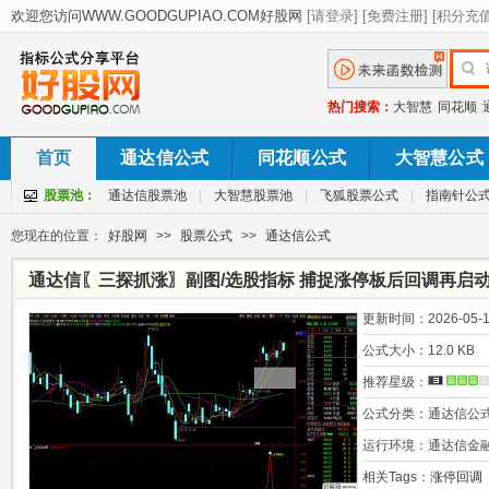
热门搜索：
大智慧
同花顺
首页
通达信公式
同花顺公式
大智慧公式
股票池：
通达信股票池
|
大智慧股票池
|
飞狐股票公式
|
指南针公
您现在的位置：
好股网
>>
股票公式
>>
通达信公式
通达信〖三探抓涨〗副图/选股指标 捕捉涨停板后回调再启动
更新时间：
2026-05-1
公式大小：
12.0 KB
推荐星级：
公式分类：
通达信公
运行环境：
通达信金
相关Tags：
涨停回调