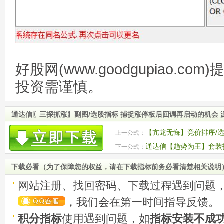
好股网(www.goodgupiao.c
投资需谨慎。
通达信〖三探抓涨〗副图/选股指标 捕捉涨停板后回调再启动的机会 
【亢龙无悔】竞价排序/选
上一公式：
捉主力资金异动
通达信【趋势为王】套装
下一公式：
段实战利器
下载必看（为了保障您的权益，请在下载指标前务必看清楚相关说明
网站注册、找回密码、下载过程遇到问题
，我们会在第一时间指导反馈。
积分指标
使用遇到问题，如
指标安装不成