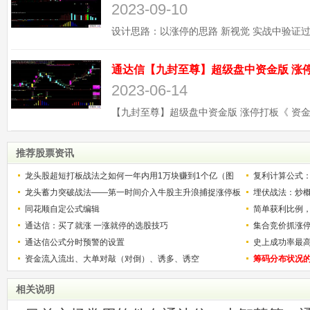
2023-09-10
2023-06-14
推荐股票资讯
龙头股超短打板战法之如何一年内用1万块赚到1个亿（图
复利计算公式
解）
龙头蓄力突破战法——第一时间介入牛股主升浪捕捉涨停板
少？
埋伏战法：炒
的技巧（图解）
同花顺自定公式编辑
简单获利比例
通达信：买了就涨 一涨就停的选股技巧
用
集合竞价抓涨
通达信公式分时预警的设置
史上成功率最
资金流入流出、大单对敲（对倒）、诱多、诱空
称选股法宝！
筹码分布状况
相关说明