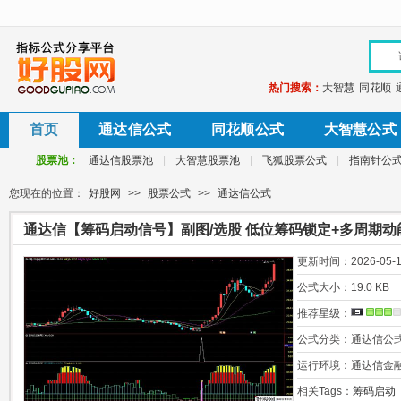
热门搜索：
大智慧
同花顺
首页
通达信公式
同花顺公式
大智慧公式
股票池：
通达信股票池
|
大智慧股票池
|
飞狐股票公式
|
指南针公
您现在的位置：
好股网
>>
股票公式
>>
通达信公式
通达信【筹码启动信号】副图/选股 低位筹码锁定+多周期动
更新时间：
2026-05-1
公式大小：
19.0 KB
推荐星级：
公式分类：
通达信公
运行环境：
通达信金
相关Tags：
筹码启动