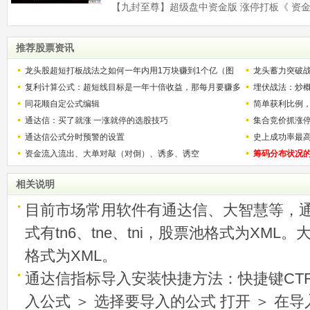
推荐股票资讯
龙头股超短打板战法之如何一年内用1万块赚到1个亿（图
龙头蓄力突破
解）
复利计算公式：超短线目标是一年十倍收益，那每月要赚多
的技巧（图解
埋伏战法：炒
少？
同花顺自定公式编辑
简单获利比例
通达信：买了就涨 一涨就停的选股技巧
用
集合竞价抓涨
通达信公式分时预警的设置
史上成功率最
资金流入流出、大单对敲（对倒）、诱多、诱空
称选股法宝！
筹码分布状况
相关说明
目前市场常用软件有通达信、大智慧等，
式有tn6、tne、tni，股票池格式为XML
格式为XML。
通达信指标导入安装快捷方法：快捷键CTRL
入公式 ＞ 选择要导入的公式 打开 ＞ 在