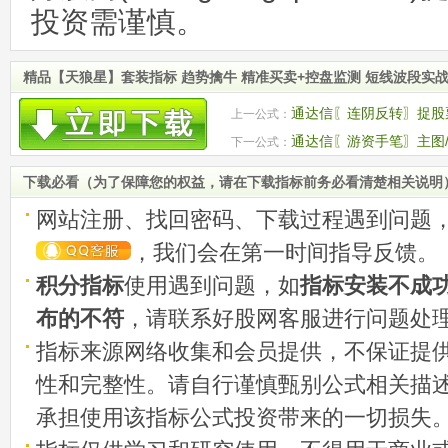
投资需谨慎。
精品【天狼星】套装指标 趋势擒牛 精准买卖+控盘监测 短线波段实
通达信〖连阴反转〗捉股票
上一公式：
码
通达信〖游资手笔〗主图/
下一公式：
器 源码
下载必看（为了保障您的权益，请在下载指标前务必看清楚相关说明
网站注册、找回密码、下载过程遇到问题
，我们会在第一时间指导反馈。
积分指标
使用遇到问题，如
指标安装不成
布的不符
，请联系好股网客服进行问题处
指标来源网络收集和会员提供，不保证提
性和完整性。请自行谨慎甄别公式相关描
承担使用该指标公式投资带来的一切损失