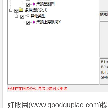
好股网(www.goodgupiao.c