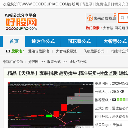
热门搜索：
大智慧
同花顺
首页
通达信公式
同花顺公式
大智慧公式
股票池：
通达信股票池
|
大智慧股票池
|
飞狐股票公式
|
指南针公
您现在的位置：
好股网
>>
股票公式
>>
通达信公式
精品【天狼星】套装指标 趋势擒牛 精准买卖+控盘监测 短
更新时间：
2026-05-2
公式大小：
29.0 KB
推荐星级：
公式分类：
通达信公
运行环境：
通达信金
相关Tags：
天狼星