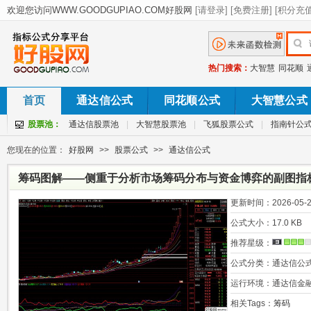
热门搜索：
大智慧
同花顺
首页
通达信公式
同花顺公式
大智慧公式
股票池：
通达信股票池
|
大智慧股票池
|
飞狐股票公式
|
指南针公
您现在的位置：
好股网
>>
股票公式
>>
通达信公式
筹码图解——侧重于分析市场筹码分布与资金博弈的副图指
更新时间：
2026-05-2
公式大小：
17.0 KB
推荐星级：
公式分类：
通达信公
运行环境：
通达信金
相关Tags：
筹码