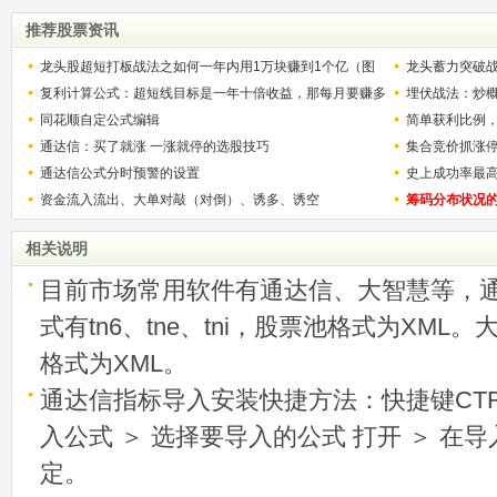
推荐股票资讯
龙头股超短打板战法之如何一年内用1万块赚到1个亿（图
龙头蓄力突破
解）
复利计算公式：超短线目标是一年十倍收益，那每月要赚多
的技巧（图解
埋伏战法：炒
少？
同花顺自定公式编辑
简单获利比例
通达信：买了就涨 一涨就停的选股技巧
用
集合竞价抓涨
通达信公式分时预警的设置
史上成功率最
资金流入流出、大单对敲（对倒）、诱多、诱空
称选股法宝！
筹码分布状况
相关说明
目前市场常用软件有通达信、大智慧等，
式有tn6、tne、tni，股票池格式为XML
格式为XML。
通达信指标导入安装快捷方法：快捷键CTRL
入公式 ＞ 选择要导入的公式 打开 ＞ 在
定。