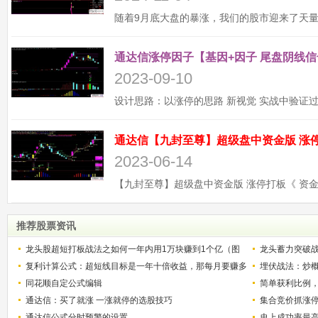
通达信涨停因子【基因+因子 尾盘阴线信
2023-09-10
2023-06-14
推荐股票资讯
龙头股超短打板战法之如何一年内用1万块赚到1个亿（图
龙头蓄力突破
解）
复利计算公式：超短线目标是一年十倍收益，那每月要赚多
的技巧（图解
埋伏战法：炒
少？
同花顺自定公式编辑
简单获利比例
通达信：买了就涨 一涨就停的选股技巧
用
集合竞价抓涨
通达信公式分时预警的设置
史上成功率最