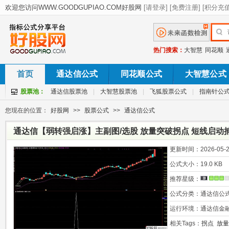
热门搜索：
大智慧
同花顺
首页
通达信公式
同花顺公式
大智慧公式
股票池：
通达信股票池
|
大智慧股票池
|
飞狐股票公式
|
指南针公
您现在的位置：
好股网
>>
股票公式
>>
通达信公式
通达信【弱转强启涨】主副图/选股 放量突破拐点 短线启动捕
更新时间：
2026-05-2
公式大小：
19.0 KB
推荐星级：
公式分类：
通达信公
运行环境：
通达信金
相关Tags：
拐点
放量