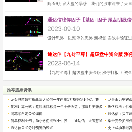
通达信涨停因子【基因+因子 尾盘阴线信
2023-09-10
2023-06-14
推荐股票资讯
龙头股超短打板战法之如何一年内用1万块赚到1个亿（图
龙头蓄力突破
解）
复利计算公式：超短线目标是一年十倍收益，那每月要赚多
的技巧（图解
埋伏战法：炒
少？
同花顺自定公式编辑
通达信：买了就
简单获利比例，助小散们找到小牛股－－通达信、大智慧通
集合竞价抓涨
用
通达信公式分时预警的设置
史上成功率最