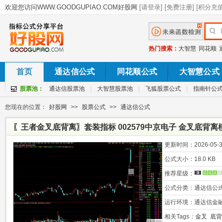
热门搜索：
大智慧
同花顺
首页
通达信公式
同花顺公式
大智慧公式
股票池：
通达信股票池
|
大智慧股票池
|
飞狐股票公式
|
指南针公
您现在的位置：
好股网
>>
股票公式
>>
通达信公式
〖王者金叉底背离〗套装指标 002579中京电子 金叉底背
更新时间：
2026-05-3
公式大小：
18.0 KB
推荐星级：
公式分类：
通达信公
运行环境：
通达信金
相关Tags：
金叉
底背