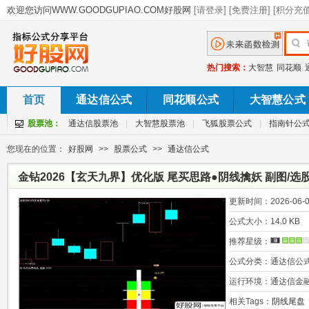
热门搜索：
大智慧
同花顺
首页
通达信公式
同花顺公式
大智慧公式
股票池：
通达信股票池
|
大智慧股票池
|
飞狐股票公式
|
指南针公
您现在的位置：
好股网
>>
股票公式
>>
通达信公式
金钻2026【玄天九界】优化版 尾买思路●阴线擒妖 副图/选
更新时间：
2026-06-0
公式大小：
14.0 KB
推荐星级：
公式分类：
通达信公
运行环境：
通达信金
相关Tags：
阴线尾盘