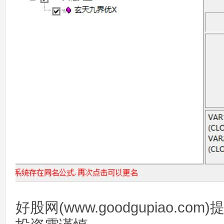
好股网(www.goodgupiao.c