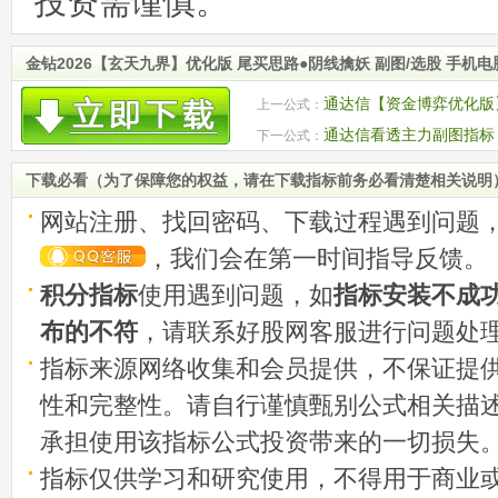
投资需谨慎。
金钻2026【玄天九界】优化版 尾买思路●阴线擒妖 副图/选股 手机
通达信【资金博弈优化版
上一公式：
出 需要L2支持
通达信看透主力副图指标 
下一公式：
下载必看（为了保障您的权益，请在下载指标前务必看清楚相关说明
网站注册、找回密码、下载过程遇到问题
，我们会在第一时间指导反馈。
积分指标
使用遇到问题，如
指标安装不成
布的不符
，请联系好股网客服进行问题处
指标来源网络收集和会员提供，不保证提
性和完整性。请自行谨慎甄别公式相关描
承担使用该指标公式投资带来的一切损失
指标仅供学习和研究使用，不得用于商业