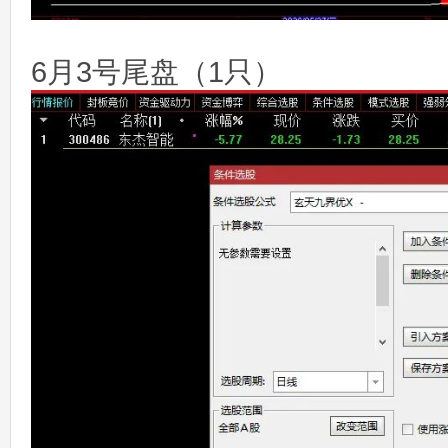
6月3号尾盘（1只）