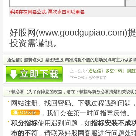
好股网(www.goodgupiao.c
投资需谨慎。
通达信〖趋势点火〗副图/选股 精准捕捉个股的启动拐点与主力做多
通达信〖多空牛转〗副图
上一公式：
下一公式：已经没有了
动时机 源码
下载必看（为了保障您的权益，请在下载指标前务必看清楚相关说明
网站注册、找回密码、下载过程遇到问题
，我们会在第一时间指导反馈。
积分指标
使用遇到问题，如
指标安装不成
布的不符
，请联系好股网客服进行问题处