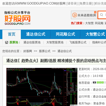
热门搜索：
大智慧
同花顺
首页
通达信公式
同花顺公式
大智慧公式
股票池：
通达信股票池
|
大智慧股票池
|
飞狐股票公式
|
指南针公
您现在的位置：
好股网
>>
股票公式
>>
通达信公式
通达信〖趋势点火〗副图/选股 精准捕捉个股的启动拐点与
更新时间：
2026-06-0
公式大小：
14.0 KB
推荐星级：
公式分类：
通达信公
运行环境：
通达信金
相关Tags：
资金异动