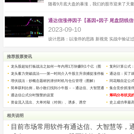
通达信涨停因子【基因+因子 尾盘阴线信
2023-09-10
推荐股票资讯
龙头股超短打板战法之如何一年内用1万块赚到1个亿（图
复利计算公式
解）
龙头蓄力突破战法——第一时间介入牛股主升浪捕捉涨停板
少？
通达信：买了就
的技巧（图解）
埋伏战法：炒概念题材的潜伏时机与仓位管理（图解）
同花顺自定公
简单获利比例，助小散们找到小牛股－－通达信、大智慧通
集合竞价抓涨
用
通达信公式分时预警的设置
筹码分布状况
资金流入流出、大单对敲（对倒）、诱多、诱空
史上成功率最
称选股法宝！
相关说明
目前市场常用软件有通达信、大智慧等，