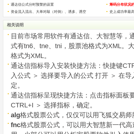
用
通达信公式分时预警的设置
筹码分布状况
资金流入流出、大单对敲（对倒）、诱多、诱空
史上成功率最
称选股法宝！
相关说明
目前市场常用软件有通达信、大智慧等，
式有tn6、tne、tni，股票池格式为XML
格式为XML。
通达信指标导入安装快捷方法：快捷键CTRL
入公式 ＞ 选择要导入的公式 打开 ＞ 在
定。
通达信指标呈现快捷方法：点击指标面板
CTRL+I ＞ 选择指标，确定。
alg
格式股票公式，仅仅可以用飞狐交易师
fnc
格式股票公式，可以用大智慧新一代高