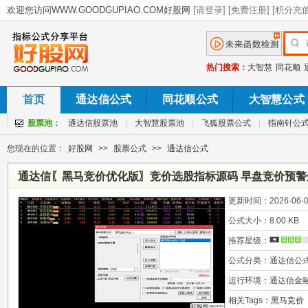
热门搜索：
大智慧
同花顺
首页
通达信公式
同花顺公式
大智慧公式
股票池：
通达信股票池
|
大智慧股票池
|
飞狐股票公式
|
指南针公
您现在的位置：
好股网
>>
股票公式
>>
通达信公式
通达信〖黑马竞价优化版〗竞价选股指标源码 早盘竞价预警
更新时间：
2026-06-0
公式大小：
8.00 KB
推荐星级：
公式分类：
通达信公
运行环境：
通达信金
相关Tags：
黑马竞价