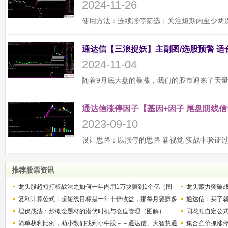
2024-11-26
2024-11-04
通达信涨停因子【基因+因子 尾盘阴线信
2023-09-10
推荐股票资讯
龙头股超短打板战法之如何一年内用1万块赚到1个亿（图
龙头蓄力突破
解）
复利计算公式：超短线目标是一年十倍收益，那每月要赚多
的技巧（图解
通达信：买了就
少？
埋伏战法：炒概念题材的潜伏时机与仓位管理（图解）
同花顺自定公
简单获利比例，助小散们找到小牛股－－通达信、大智慧通
集合竞价抓涨