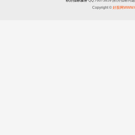
积分指标服务
QQ:76073859 [积分指
Copyright ©
好股网WWW.G