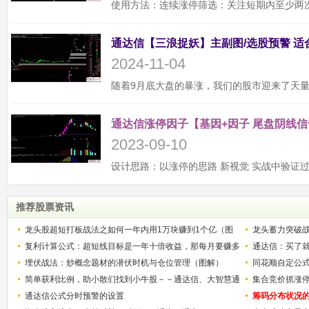
2024-11-04
通达信涨停因子【基因+因子 尾盘阴线信
2023-09-10
推荐股票资讯
龙头股超短打板战法之如何一年内用1万块赚到1个亿（图
龙头蓄力突破
解）
复利计算公式：超短线目标是一年十倍收益，那每月要赚多
的技巧（图解
通达信：买了就
少？
埋伏战法：炒概念题材的潜伏时机与仓位管理（图解）
同花顺自定公
简单获利比例，助小散们找到小牛股－－通达信、大智慧通
集合竞价抓涨
用
通达信公式分时预警的设置
筹码分布状况