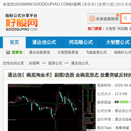
热门搜索：
大智慧
同花顺
首页
通达信公式
同花顺公式
大智慧公式
股票池：
通达信股票池
|
大智慧股票池
|
飞狐股票公式
|
指南针公
您现在的位置：
好股网
>>
股票公式
>>
通达信公式
通达信〖碗底淘金术〗副图/选股 金碗底形态 放量突破反转
更新时间：
2026-06-0
公式大小：
12.0 KB
推荐星级：
公式分类：
通达信公
运行环境：
通达信金
相关Tags：
放量突破