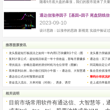
通达信涨停因子【基因+因子 尾盘阴线信
2023-09-10
推荐股票资讯
龙头股超短打板战法之如何一年内用1万块赚到1个亿（图
龙头蓄力突破
解）
复利计算公式：超短线目标是一年十倍收益，那每月要赚多
的技巧（图解
通达信：买了就
少？
埋伏战法：炒概念题材的潜伏时机与仓位管理（图解）
同花顺自定公
简单获利比例，助小散们找到小牛股－－通达信、大智慧通
集合竞价抓涨
用
通达信公式分时预警的设置
筹码分布状况
资金流入流出、大单对敲（对倒）、诱多、诱空
史上成功率最
称选股法宝！
相关说明
目前市场常用软件有通达信、大智慧等，