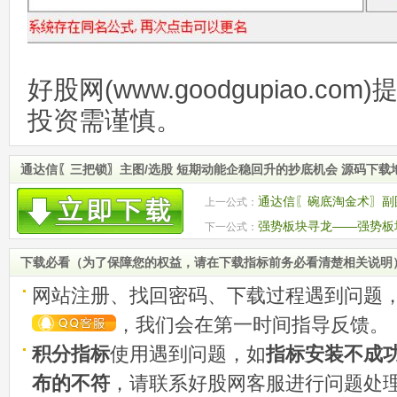
好股网(www.goodgupiao.c
投资需谨慎。
通达信〖三把锁〗主图/选股 短期动能企稳回升的抄底机会 源码下载
通达信〖碗底淘金术〗副图
上一公式：
底机会 源码
强势板块寻龙——强势板
下一公式：
图排序 源码
下载必看（为了保障您的权益，请在下载指标前务必看清楚相关说明
网站注册、找回密码、下载过程遇到问题
，我们会在第一时间指导反馈。
积分指标
使用遇到问题，如
指标安装不成
布的不符
，请联系好股网客服进行问题处