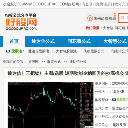
热门搜索：
大智慧
同花顺
首页
通达信公式
同花顺公式
大智慧公式
股票池：
通达信股票池
|
大智慧股票池
|
飞狐股票公式
|
指南针公
您现在的位置：
好股网
>>
股票公式
>>
通达信公式
通达信〖三把锁〗主图/选股 短期动能企稳回升的抄底机会 
更新时间：
2026-06-0
公式大小：
18.0 KB
推荐星级：
公式分类：
通达信公
运行环境：
通达信金
相关Tags：
超跌反弹