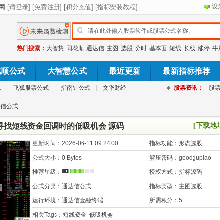
设
热门搜索：
大智慧
同花顺
通达信
主图
选股
分时
基本面
短线
长线
涨停
牛
花顺公式
大智慧公式
最近更新
最新指标推荐
池
|
飞狐股票公式
|
指南针公式
|
文华财经
股票资讯：
股
达信公式
[下载地
寻找短线资金回调时的低吸机会 源码
更新时间：
2026-06-11 09:24:00
指标功能：
形态选股
公式大小：
0 Bytes
解压密码：
goodgupiao
推荐星级：
授权方式：
指标源码
公式分类：
通达信公式
指标类型：
主图选股
运行环境：
通达信金融终端
所需积分：
5
相关Tags：
短线资金
低吸机会