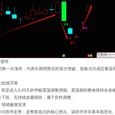
活股性
内的第一次涨停，代表长期弱势后的首次突破。首板当日成交量温
化短线浮筹
而是进入3-20天的窄幅震荡调整周期。震荡期间整体维持在首
位下跌、无持续放量阴跌，属于良性调整。
，情绪极致宣泄
单日跌停走势，是整套战法的核心拐点。该跌停并非基本面恶化