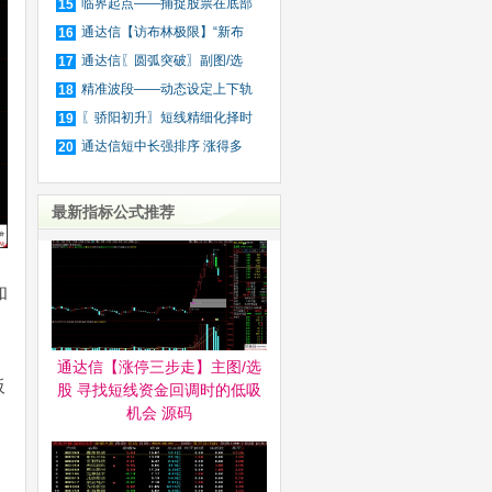
金
临界起点——捕捉股票在底部
15
区
通达信【访布林极限】“新布
16
林
通达信〖圆弧突破〗副图/选
17
股
精准波段——动态设定上下轨
18
道
〖骄阳初升〗短线精细化择时
19
通达信短中长强排序 涨得多
20
不
最新指标公式推荐
和
通达信【涨停三步走】主图/选
板
股 寻找短线资金回调时的低吸
机会 源码
、