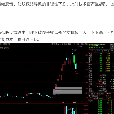
情绪恐慌、短线踩踏导致的非理性下跌。此时技术面严重超跌，
。
点低吸，或盘中回踩不破跌停收盘价的支撑位介入，不追高、不
控制成本、提升盈亏比。