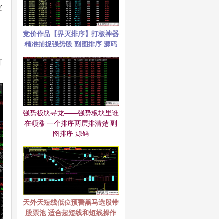
空
竞价作品【界灭排序】打板神器
精准捕捉强势股 副图排序 源码
打
强势板块寻龙——强势板块里谁
在领涨 一个排序两层排清楚 副
图排序 源码
天外天短线低位预警黑马选股带
股票池 适合超短线和短线操作