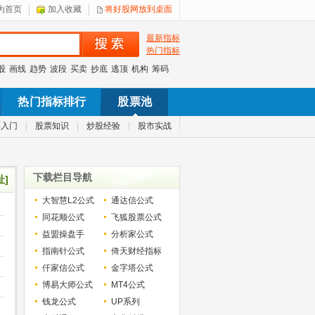
为首页
加入收藏
将好股网放到桌面
最新指标
热门指标
股
画线
趋势
波段
买卖
抄底
逃顶
机构
筹码
热门指标排行
股票池
票入门
|
股票知识
|
炒股经验
|
股市实战
下载栏目导航
址]
大智慧L2公式
通达信公式
同花顺公式
飞狐股票公式
益盟操盘手
分析家公式
指南针公式
倚天财经指标
仟家信公式
金字塔公式
博易大师公式
MT4公式
钱龙公式
UP系列