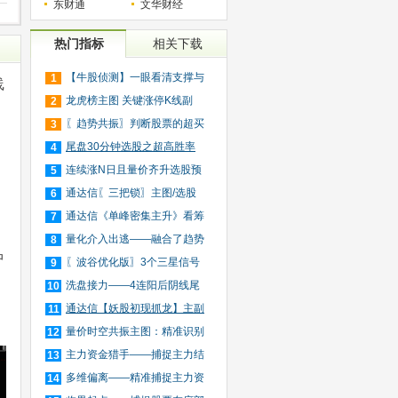
东财通
文华财经
热门指标
相关下载
【牛股侦测】一眼看清支撑与
1
线
压
龙虎榜主图 关键涨停K线副
2
图/
〖趋势共振〗判断股票的超买
3
超
尾盘30分钟选股之超高胜率
4
版（
连续涨N日且量价齐升选股预
5
警
通达信〖三把锁〗主图/选股
6
短
通达信《单峰密集主升》看筹
7
码
量化介入出逃——融合了趋势
8
中
跟
〖波谷优化版〗3个三星信号
9
捕
洗盘接力——4连阳后阴线尾
10
买
通达信【妖股初现抓龙】主副
11
图
量价时空共振主图：精准识别
12
主
主力资金猎手——捕捉主力结
13
束
多维偏离——精准捕捉主力资
14