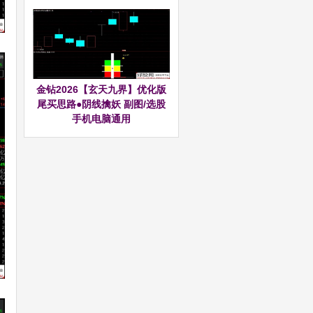
金钻2026【玄天九界】优化版
尾买思路●阴线擒妖 副图/选股
手机电脑通用