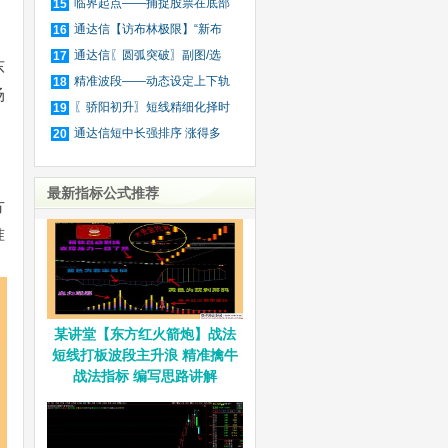
金
临界起点——捕捉股票在底部
15
区
通达信【访布林极限】“新布
16
林
通达信〖圆弧突破〗副图/选
17
东
股
精准波段——动态设定上下轨
18
场
道
〖骄阳初升〗短线精细化择时
19
通达信短中长强排序 涨得多
20
不
最新指标公式推荐
方
准
某讲堂【东方红火箭炮】战法
短线打板波段主升浪 精准擒牛
战法指标 编写思路讲解