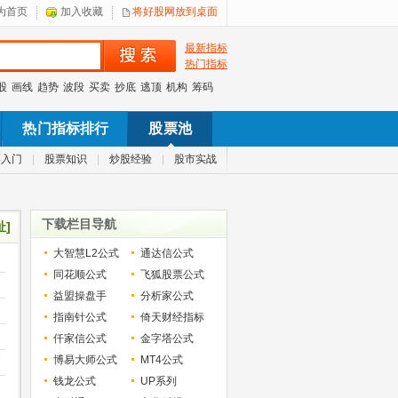
为首页
加入收藏
将好股网放到桌面
最新指标
热门指标
股
画线
趋势
波段
买卖
抄底
逃顶
机构
筹码
热门指标排行
股票池
票入门
|
股票知识
|
炒股经验
|
股市实战
下载栏目导航
址]
大智慧L2公式
通达信公式
同花顺公式
飞狐股票公式
益盟操盘手
分析家公式
指南针公式
倚天财经指标
仟家信公式
金字塔公式
博易大师公式
MT4公式
钱龙公式
UP系列