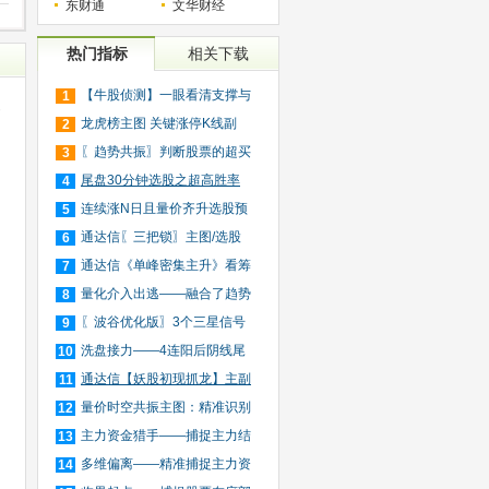
东财通
文华财经
热门指标
相关下载
【牛股侦测】一眼看清支撑与
1
波
压
龙虎榜主图 关键涨停K线副
2
图/
〖趋势共振〗判断股票的超买
3
超
尾盘30分钟选股之超高胜率
4
版（
连续涨N日且量价齐升选股预
5
警
通达信〖三把锁〗主图/选股
6
短
通达信《单峰密集主升》看筹
7
码
量化介入出逃——融合了趋势
8
跟
〖波谷优化版〗3个三星信号
9
，
捕
洗盘接力——4连阳后阴线尾
10
买
通达信【妖股初现抓龙】主副
11
图
量价时空共振主图：精准识别
12
主
主力资金猎手——捕捉主力结
13
束
多维偏离——精准捕捉主力资
14
，