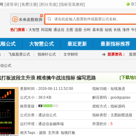
设
热门搜索：
大智慧
同花顺
通达信
主图
选股
分时
基本面
短线
长线
涨停
牛
花顺公式
大智慧公式
最近更新
最新指标推荐
池
|
飞狐股票公式
|
指南针公式
|
文华财经
股票资讯：
股
达信公式
[下载地
线打板波段主升浪 精准擒牛战法指标 编写思路
更新时间：
2026-06-11 11:52:00
指标功能：
短线激进
公式大小：
38.0 KB
解压密码：
goodgupiao
推荐星级：
授权方式：
指标源码
公式分类：
通达信公式
指标类型：
主图副图选股
运行环境：
通达信金融终端
所需积分：
5
相关Tags：
波段
主升浪
短线打板