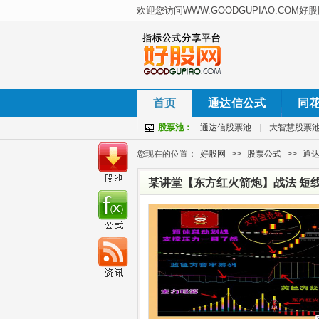
首页
通达信公式
同
股票池：
通达信股票池
|
大智慧股票
您现在的位置：
好股网
>>
股票公式
>>
通
某讲堂【东方红火箭炮】战法 短
讲解