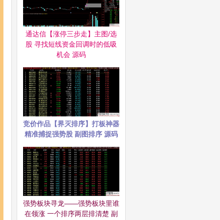
通达信【涨停三步走】主图/选
股 寻找短线资金回调时的低吸
机会 源码
竞价作品【界灭排序】打板神器
精准捕捉强势股 副图排序 源码
强势板块寻龙——强势板块里谁
在领涨 一个排序两层排清楚 副