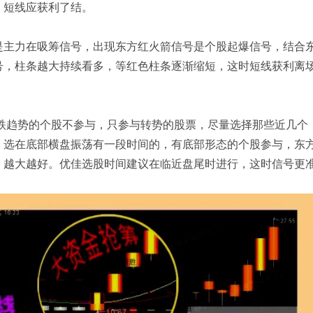
，短线应获利了结。
是主力在吸筹信号，出现东方红火箭信号是个股起爆信号，结合
号，柱条越大持续看多，等红色柱条逐渐缩短，这时短线获利离
下跌趋势的个股不参与，只参与转势的股票，尽量选择那些近几个
。选在底部横盘振荡有一段时间的，有底部形态的个股参与，东
，越大越好。优佳选股时间建议在临近盘尾时进行，这时信号更