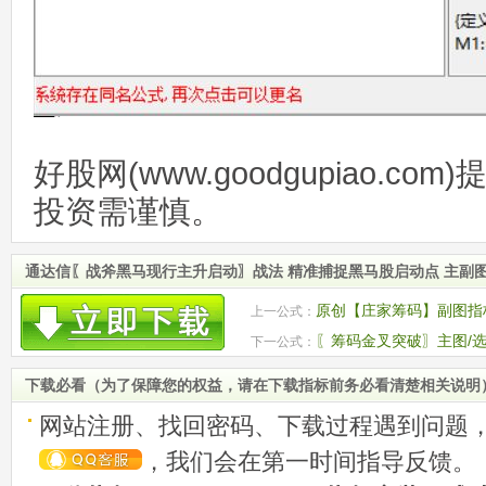
好股网(www.goodgupiao.c
投资需谨慎。
通达信〖战斧黑马现行主升启动〗战法 精准捕捉黑马股启动点 主副图
原创【庄家筹码】副图指标
上一公式：
源码
〖筹码金叉突破〗主图/
下一公式：
动信号 源码
下载必看（为了保障您的权益，请在下载指标前务必看清楚相关说明
网站注册、找回密码、下载过程遇到问题
，我们会在第一时间指导反馈。