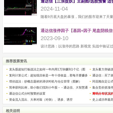
2024-11-04
通达信涨停因子【基因+因子 尾盘阴线信
2023-09-10
推荐股票资讯
龙头股超短打板战法之如何一年内用1万块赚到1个亿（图
龙头蓄力突破
解）
复利计算公式：超短线目标是一年十倍收益，那每月要赚多
的技巧（图解
通达信：买了就
少？
埋伏战法：炒概念题材的潜伏时机与仓位管理（图解）
同花顺自定公
简单获利比例，助小散们找到小牛股－－通达信、大智慧通
集合竞价抓涨
用
通达信公式分时预警的设置
筹码分布状况
资金流入流出、大单对敲（对倒）、诱多、诱空
史上成功率最
称选股法宝！
相关说明