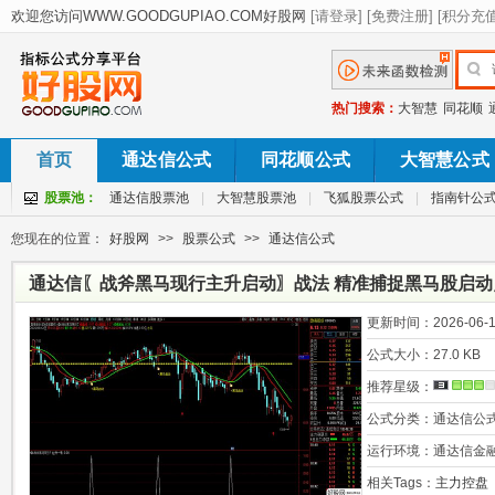
热门搜索：
大智慧
同花顺
首页
通达信公式
同花顺公式
大智慧公式
股票池：
通达信股票池
|
大智慧股票池
|
飞狐股票公式
|
指南针公
您现在的位置：
好股网
>>
股票公式
>>
通达信公式
通达信〖战斧黑马现行主升启动〗战法 精准捕捉黑马股启动点
更新时间：
2026-06-1
公式大小：
27.0 KB
推荐星级：
公式分类：
通达信公
运行环境：
通达信金
相关Tags：
主力控盘