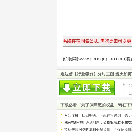
好股网(www.goodgupiao.
通达信【行业强弱】分时主图 当天如
上一
的吸
下一
股 源
下载必看（为了保障您的权益，请在下
网站注册、找回密码、下载过程遇到问题，
积分指标
使用遇到问题，如
指标安装不成功
指标来源网络收集和会员提供，不保证提供