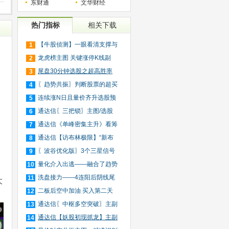
东财通
文华财经
热门指标
相关下载
【牛股侦测】一眼看清支撑与
1
避
压
龙虎榜主图 关键涨停K线副
2
图/
尾盘30分钟选股之超高胜率
3
版（
〖趋势共振〗判断股票的超买
4
超
连续涨N日且量价齐升选股预
5
警
通达信〖三把锁〗主图/选股
6
短
通达信《单峰密集主升》看筹
7
码
通达信【访布林极限】“新布
8
林
〖波谷优化版〗3个三星信号
9
捕
量化介入出逃——融合了趋势
10
跟
洗盘接力——4连阳后阴线尾
11
大
买
二板后空中加油 买入第二天
12
就
通达信〖中枢多空突破〗主副
13
图
通达信【妖股初现抓龙】主副
14