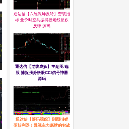
通达信【六维乾坤反转】套装指
标 量价时空共振捕捉短线超跌
反弹 源码
通达信【过线成妖】主副图/选
股 捕捉强势妖股CCI信号神器
源码
通达信【筹码端倪】副图指标
硬核利器！透视主力底牌的实战