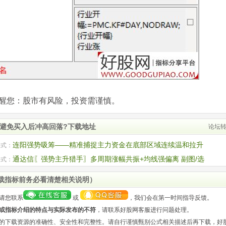
com)提醒您：股市有风险，投资需谨慎。
何避免买入后冲高回落?下载地址
论坛
连阳强势吸筹——精准捕捉主力资金在底部区域连续温和拉升
公式：
筹行为
通达信〖强势主升猎手〗多周期涨幅共振+均线强偏离 副图/选
公式：
码
载指标前务必看清楚相关说明）
请您联系
或
，我们会在第一时间指导反馈。
或指标介绍的特点与实际发布的不符
，请联系好股网客服进行问题处理。
的下载资源的准确性、安全性和完整性。请自行谨慎甄别公式相关描述后再下载，好