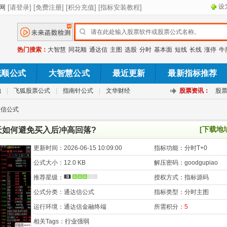
设
热门搜索：
大智慧
同花顺
通达信
主图
选股
分时
基本面
短线
长线
涨停
牛
花顺公式
大智慧公式
最近更新
最新指标推荐
池
|
飞狐股票公式
|
指南针公式
|
文华财经
股票资讯：
股
达信公式
[下载地
天如何避免买入后冲高回落?
更新时间：
2026-06-15 10:09:00
指标功能：
分时T+0
公式大小：
12.0 KB
解压密码：
goodgupiao
推荐星级：
授权方式：
指标源码
公式分类：
通达信公式
指标类型：
分时主图
运行环境：
通达信金融终端
所需积分：
5
相关Tags：
行业强弱