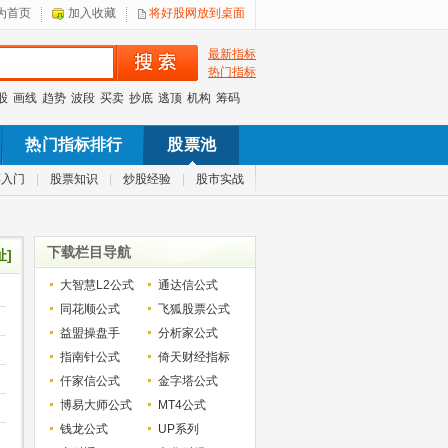
为首页
加入收藏
将好股网放到桌面
最新指标
热门指标
股
画线
趋势
波段
买卖
抄底
逃顶
机构
筹码
热门指标排行
股票池
票入门
|
股票知识
|
炒股经验
|
股市实战
下载栏目导航
址]
大智慧L2公式
通达信公式
同花顺公式
飞狐股票公式
益盟操盘手
分析家公式
指南针公式
倚天财经指标
仟家信公式
金字塔公式
博易大师公式
MT4公式
钱龙公式
UP系列