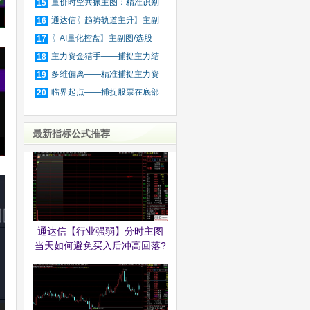
图
量价时空共振主图：精准识别
15
主
通达信〖趋势轨道主升〗主副
16
图
〖AI量化控盘〗主副图/选股
17
筛
主力资金猎手——捕捉主力结
18
束
多维偏离——精准捕捉主力资
19
金
临界起点——捕捉股票在底部
20
区
最新指标公式推荐
通达信【行业强弱】分时主图
当天如何避免买入后冲高回落?