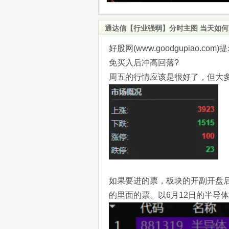
通达信【行业强弱】分时主图 当天如何
好股网(www.goodgupiao
免买入后冲高回落?
周五的行情应该是很好了，但大
如果要进的票，板块的开副开盘
的里面的票。以6月12日的半导