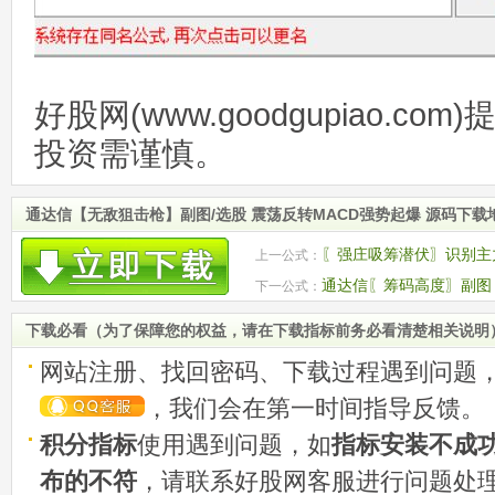
好股网(www.goodgupiao.c
投资需谨慎。
通达信【无敌狙击枪】副图/选股 震荡反转MACD强势起爆 源码下载
〖强庄吸筹潜伏〗识别主
上一公式：
的关键潜伏期
通达信〖筹码高度〗副图
下一公式：
活跃度 源码
下载必看（为了保障您的权益，请在下载指标前务必看清楚相关说明
网站注册、找回密码、下载过程遇到问题
，我们会在第一时间指导反馈。
积分指标
使用遇到问题，如
指标安装不成
布的不符
，请联系好股网客服进行问题处