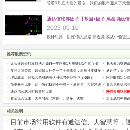
通达信涨停因子【基因+因子 尾盘阴线信
2023-09-10
推荐股票资讯
龙头股超短打板战法之如何一年内用1万块赚到1个亿（图
龙头蓄力突破
解）
复利计算公式：超短线目标是一年十倍收益，那每月要赚多
的技巧（图解
通达信：买了就
少？
埋伏战法：炒概念题材的潜伏时机与仓位管理（图解）
同花顺自定公
简单获利比例，助小散们找到小牛股－－通达信、大智慧通
集合竞价抓涨
用
通达信公式分时预警的设置
筹码分布状况
资金流入流出、大单对敲（对倒）、诱多、诱空
史上成功率最
称选股法宝！
相关说明
目前市场常用软件有通达信、大智慧等，