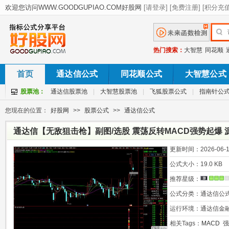
热门搜索：
大智慧
同花顺
首页
通达信公式
同花顺公式
大智慧公式
股票池：
通达信股票池
|
大智慧股票池
|
飞狐股票公式
|
指南针公
您现在的位置：
好股网
>>
股票公式
>>
通达信公式
通达信【无敌狙击枪】副图/选股 震荡反转MACD强势起爆 
更新时间：
2026-06-1
公式大小：
19.0 KB
推荐星级：
公式分类：
通达信公
运行环境：
通达信金
相关Tags：
MACD
强