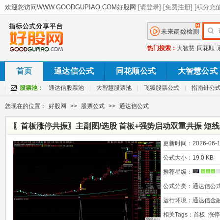
热门搜索：
大智慧
同花顺
首页
通达信公式
同花顺公式
大智慧公式
股票池：
通达信股票池
|
大智慧股票池
|
飞狐股票公式
|
指南针公
您现在的位置：
好股网
>>
股票公式
>>
通达信公式
〖首板涨停共振〗主副图/选股 首板+强势启动双重共振 短
更新时间：
2026-06-1
公式大小：
19.0 KB
推荐星级：
公式分类：
通达信公
运行环境：
通达信金
相关Tags：
首板
涨停