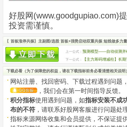
好股网(www.goodgupiao.c
投资需谨慎。
〖首板涨停共振〗主副图/选股 首板+强势启动双重共振 短线做多力
预测模型——自动侦测并
上一公式：
的趋势结构
【主力筹码增减柱】长期
下一公式：
转强的首次启动点
下载必看（为了保障您的权益，请在下载指标前务必看清楚相关说明
网站注册、找回密码、下载过程遇到问题
，我们会在第一时间指导反馈。
积分指标
使用遇到问题，如
指标安装不成
布的不符
，请联系好股网客服进行问题处
指标来源网络收集和会员提供，不保证提