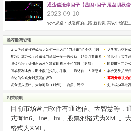
通达信涨停因子【基因+因子 尾盘阴线信
2023-09-10
推荐股票资讯
龙头股超短打板战法之如何一年内用1万块赚到1个亿（图
龙头蓄力突破
解）
复利计算公式：超短线目标是一年十倍收益，那每月要赚多
的技巧（图解
通达信：买了就
少？
埋伏战法：炒概念题材的潜伏时机与仓位管理（图解）
同花顺自定公
简单获利比例，助小散们找到小牛股－－通达信、大智慧通
集合竞价抓涨
用
通达信公式分时预警的设置
筹码分布状况
资金流入流出、大单对敲（对倒）、诱多、诱空
史上成功率最
称选股法宝！
相关说明
目前市场常用软件有通达信、大智慧等，
式有tn6、tne、tni，股票池格式为XML
格式为XML。