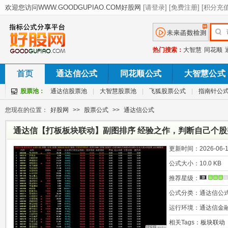
热门搜索：
大智慧
同花顺
首页
通达信公式
同花顺公式
大智慧公式
股票池：
通达信股票池
|
大智慧股票池
|
飞狐股票公式
|
指南针公
您现在的位置：
好股网
>>
股票公式
>>
通达信公式
通达信【打板板块联动】副图排序 经验之作，判断自己个
码
更新时间：
2026-06-1
公式大小：
10.0 KB
推荐星级：
公式分类：
通达信公
运行环境：
通达信金
相关Tags：
板块联动