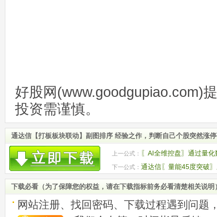
好股网(www.goodgupiao.c
投资需谨慎。
通达信【打板板块联动】副图排序 经验之作，判断自己个股突然涨
〖AI全维控盘〗通过量
上一公式：
势强弱 副图源码
通达信〖量能45度突破〗
下一公式：
源码
下载必看（为了保障您的权益，请在下载指标前务必看清楚相关说明
网站注册、找回密码、下载过程遇到问题