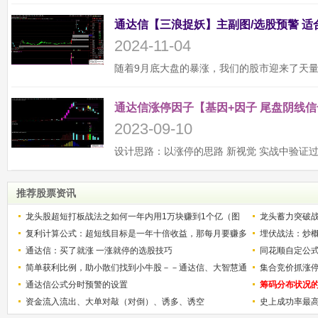
2024-11-04
通达信涨停因子【基因+因子 尾盘阴线信
2023-09-10
推荐股票资讯
龙头股超短打板战法之如何一年内用1万块赚到1个亿（图
龙头蓄力突破
解）
复利计算公式：超短线目标是一年十倍收益，那每月要赚多
的技巧（图解
埋伏战法：炒
少？
通达信：买了就涨 一涨就停的选股技巧
同花顺自定公
简单获利比例，助小散们找到小牛股－－通达信、大智慧通
集合竞价抓涨
用
通达信公式分时预警的设置
筹码分布状况
资金流入流出、大单对敲（对倒）、诱多、诱空
史上成功率最