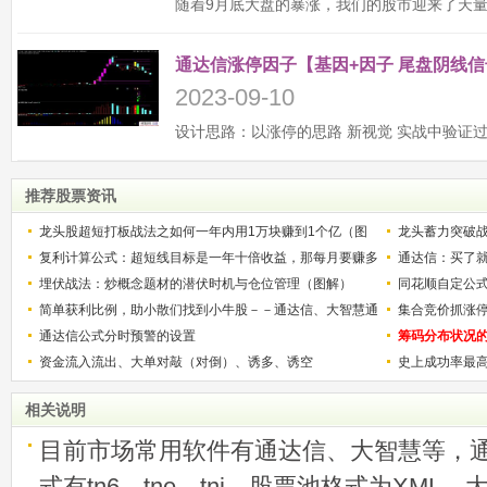
通达信涨停因子【基因+因子 尾盘阴线信
2023-09-10
推荐股票资讯
龙头股超短打板战法之如何一年内用1万块赚到1个亿（图
龙头蓄力突破
解）
复利计算公式：超短线目标是一年十倍收益，那每月要赚多
的技巧（图解
通达信：买了就
少？
埋伏战法：炒概念题材的潜伏时机与仓位管理（图解）
同花顺自定公
简单获利比例，助小散们找到小牛股－－通达信、大智慧通
集合竞价抓涨
用
通达信公式分时预警的设置
筹码分布状况
资金流入流出、大单对敲（对倒）、诱多、诱空
史上成功率最
称选股法宝！
相关说明
目前市场常用软件有通达信、大智慧等，
式有tn6、tne、tni，股票池格式为XML