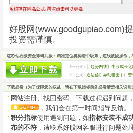
好股网(www.goodgupiao.c
投资需谨慎。
堪称钻石级资金筹码共振：精准定位机构暗中吸筹，短线波段操作，8
〖趋势四线〗牛股成长之
上一公式：
KDJ,MACD等指标使用
通达信〖异动狙击手〗套
下一公式：
机会 源码
下载必看（为了保障您的权益，请在下载指标前务必看清楚相关说明
网站注册、找回密码、下载过程遇到问题
，我们会在第一时间指导反馈。
积分指标
使用遇到问题，如
指标安装不成
布的不符
，请联系好股网客服进行问题处