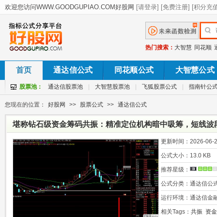
热门搜索：
大智慧
同花顺
首页
通达信公式
同花顺公式
大智慧公式
股票池：
通达信股票池
|
大智慧股票池
|
飞狐股票公式
|
指南针公
您现在的位置：
好股网
>>
股票公式
>>
通达信公式
堪称钻石级资金筹码共振：精准定位机构暗中吸筹，短线波段
健盈利！
更新时间：
2026-06-2
公式大小：
13.0 KB
推荐星级：
公式分类：
通达信公
运行环境：
通达信金
相关Tags：
共振
资金