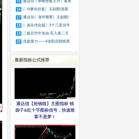
股
通达信《单峰密集主升》看筹
15
码
〖AI量化控盘〗主副图/选股
16
筛
通达信〖涨停预警〗主副图/
17
选
〖波谷优化版〗3个三星信号
18
捕
二板后空中加油 买入第二天
19
就
洗盘接力——4连阳后阴线尾
20
买
最新指标公式推荐
通达信【抢钱啦】主图指标 钱
袋子&红十字图标信号，快速致
富不是梦！