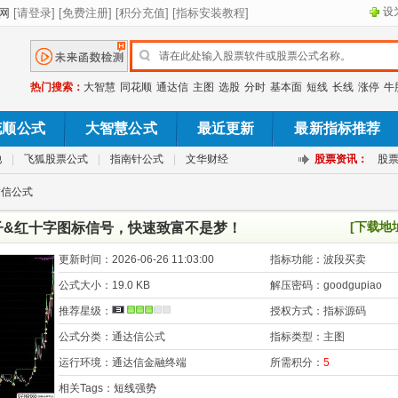
设
热门搜索：
大智慧
同花顺
通达信
主图
选股
分时
基本面
短线
长线
涨停
牛
花顺公式
大智慧公式
最近更新
最新指标推荐
池
|
飞狐股票公式
|
指南针公式
|
文华财经
股票资讯：
股
达信公式
[下载地
子&红十字图标信号，快速致富不是梦！
更新时间：
2026-06-26 11:03:00
指标功能：
波段买卖
公式大小：
19.0 KB
解压密码：
goodgupiao
推荐星级：
授权方式：
指标源码
公式分类：
通达信公式
指标类型：
主图
运行环境：
通达信金融终端
所需积分：
5
相关Tags：
短线强势