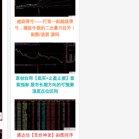
超级弹弓——打造一副超级弹
弓，捕捉牛股的二次暴力拉升！
副图/选股 源码
原创自用【底买+止盈止损】套
装指标 股市长期方向的可预测
顶底点位区间
通达信【竞价神龙】副图排序