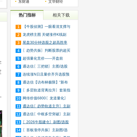
东财通
文华财经
热门指标
相关下载
【牛股侦测】一眼看清支撑与
1
压
龙虎榜主图 关键涨停K线副
2
图/
尾盘30分钟选股之超高胜率
3
版（
〖趋势共振〗判断股票的超买
4
超
超强量化竞价——开盘前
5
字
（9:3
通达信〖三把锁〗主图/选股
6
定
短
连续涨N日且量价齐升选股预
7
警
通达信【访布林极限】“新布
8
林
〖多层轨道背离拉升〗套装指
9
十
标
网传价值6800〖龙道量化〗
10
擒龙
通达信〖趋势轨道主升〗主副
11
图
通达信〖中枢多空突破〗主副
12
图
〖2026牛股建仓〗副图/选股
13
适
〖首板涨停共振〗主副图/选
14