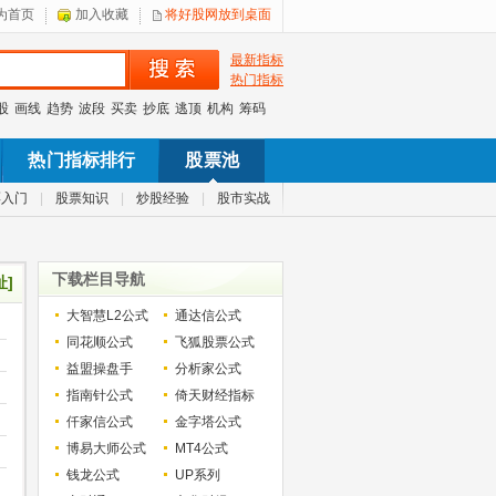
为首页
加入收藏
将好股网放到桌面
最新指标
热门指标
股
画线
趋势
波段
买卖
抄底
逃顶
机构
筹码
热门指标排行
股票池
票入门
|
股票知识
|
炒股经验
|
股市实战
下载栏目导航
址]
大智慧L2公式
通达信公式
同花顺公式
飞狐股票公式
益盟操盘手
分析家公式
指南针公式
倚天财经指标
仟家信公式
金字塔公式
博易大师公式
MT4公式
钱龙公式
UP系列