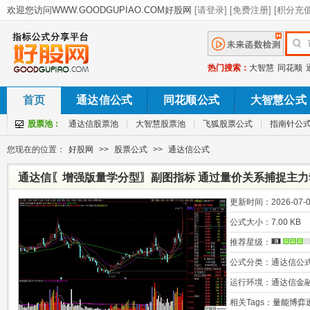
热门搜索：
大智慧
同花顺
首页
通达信公式
同花顺公式
大智慧公式
股票池：
通达信股票池
|
大智慧股票池
|
飞狐股票公式
|
指南针公
您现在的位置：
好股网
>>
股票公式
>>
通达信公式
通达信〖增强版量学分型〗副图指标 通过量价关系捕捉主
更新时间：
2026-07-0
公式大小：
7.00 KB
推荐星级：
公式分类：
通达信公
运行环境：
通达信金
相关Tags：
量能博弈