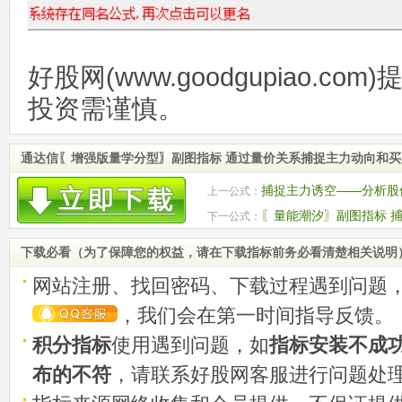
好股网(www.goodgupiao.c
投资需谨慎。
通达信〖增强版量学分型〗副图指标 通过量价关系捕捉主力动向和
捕捉主力诱空——分析股
上一公式：
市场转折点。
〖量能潮汐〗副图指标 
下一公式：
趋势转折点！
下载必看（为了保障您的权益，请在下载指标前务必看清楚相关说明
网站注册、找回密码、下载过程遇到问题
，我们会在第一时间指导反馈。
积分指标
使用遇到问题，如
指标安装不成
布的不符
，请联系好股网客服进行问题处