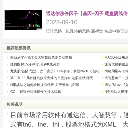
通达信涨停因子【基因+因子 尾盘阴线信
2023-09-10
推荐股票资讯
跟我从零开始学会大智慧股票池自动交易
MACD高级用
经典图解15分钟与5分钟K线买卖
游资大佬的顶
龙头股“首阴”战法，次日竞价100%涨停，掌握2年10万轻松
情绪周期与涨停
赚500万（图解）
第二章 22 几种赚钱效应火爆的个股分时 选股宝/大师兄
级别看情绪板
大智慧每日一技
201811短线实战训练营
N形战法之如何轻松抓涨停板-关于节奏（图解）
通达信Leve
CCI—最适合短线操作的技术指标
N形战法之抓涨
相关说明
目前市场常用软件有通达信、大智慧等，
式有tn6、tne、tni，股票池格式为XML