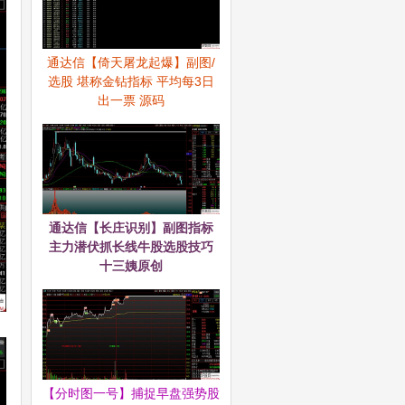
通达信【倚天屠龙起爆】副图/
选股 堪称金钻指标 平均每3日
出一票 源码
通达信【长庄识别】副图指标
主力潜伏抓长线牛股选股技巧
十三姨原创
【分时图一号】捕捉早盘强势股