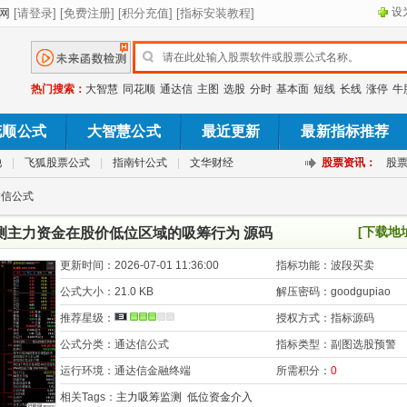
设
热门搜索：
大智慧
同花顺
通达信
主图
选股
分时
基本面
短线
长线
涨停
牛
花顺公式
大智慧公式
最近更新
最新指标推荐
池
|
飞狐股票公式
|
指南针公式
|
文华财经
股票资讯：
股
达信公式
[下载地
测主力资金在股价低位区域的吸筹行为 源码
更新时间：
2026-07-01 11:36:00
指标功能：
波段买卖
公式大小：
21.0 KB
解压密码：
goodgupiao
推荐星级：
授权方式：
指标源码
公式分类：
通达信公式
指标类型：
副图选股预警
运行环境：
通达信金融终端
所需积分：
0
相关Tags：
主力吸筹监测
低位资金介入