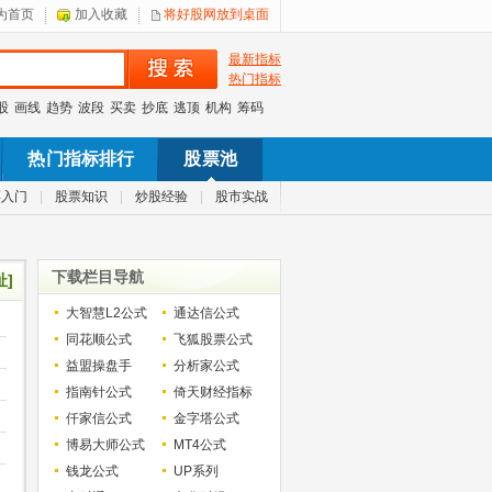
为首页
加入收藏
将好股网放到桌面
最新指标
热门指标
股
画线
趋势
波段
买卖
抄底
逃顶
机构
筹码
热门指标排行
股票池
票入门
|
股票知识
|
炒股经验
|
股市实战
下载栏目导航
址]
大智慧L2公式
通达信公式
同花顺公式
飞狐股票公式
益盟操盘手
分析家公式
指南针公式
倚天财经指标
仟家信公式
金字塔公式
博易大师公式
MT4公式
钱龙公式
UP系列