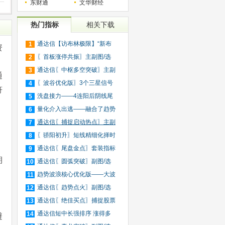
东财通
文华财经
热门指标
相关下载
通达信【访布林极限】“新布
1
资
林
〖首板涨停共振〗主副图/选
2
股
通达信〖中枢多空突破〗主副
3
通
图
〖波谷优化版〗3个三星信号
4
符
捕
洗盘接力——4连阳后阴线尾
5
买
量化介入出逃——融合了趋势
6
跟
通达信〖捕捉启动热点〗主副
7
图
〖骄阳初升〗短线精细化择时
8
通达信〖尾盘金点〗套装指标
9
期
通达信〖圆弧突破〗副图/选
10
股
趋势波浪核心优化版——大波
11
段
通达信〖趋势点火〗副图/选
12
股
通达信〖绝佳买点〗捕捉股票
13
短
通达信短中长强排序 涨得多
14
避