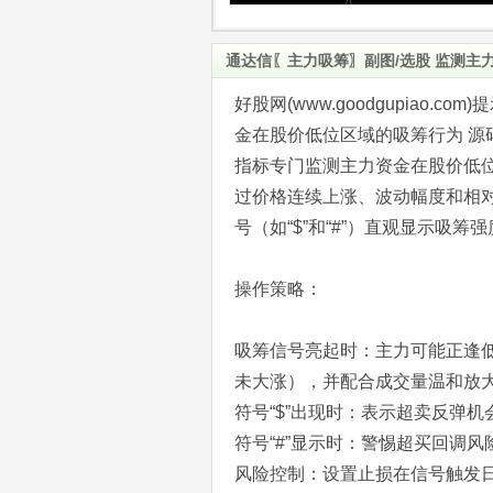
通达信〖主力吸筹〗副图/选股 监测主
好股网(www.goodgupiao
金在股价低位区域的吸筹行为 源
指标专门监测主力资金在股价低
过价格连续上涨、波动幅度和相
号（如“$”和“#”）直观显示吸筹
操作策略：
吸筹信号亮起时‌：主力可能正逢
未大涨），并配合成交量温和放
符号“$”出现时‌：表示超卖反
符号“#”显示时‌：警惕超买回
风险控制‌：设置止损在信号触发