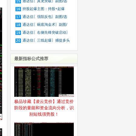
不
通达信〖真龙突破〗副图/选
15
股
持股起爆主图：持股+起爆
16
+强多
通达信〖强阳反包〗副图/选
17
股
通达信〖碗底淘金术〗副图/
18
选
通达信〖右侧先锋突破启动〗
19
主
通达信〖三线起爆〗捕捉多头
20
趋
最新指标公式推荐
极品珍藏【凌云竞价】通过竞价
阶段的量能和资金流向分析，识
别短线强势股！