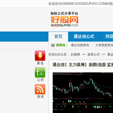
首页
通达信公式
同
股票池：
通达信股票池
|
大智慧股票
您现在的位置：
好股网
>>
股票公式
>>
通
通达信〖主力吸筹〗副图/选股 监