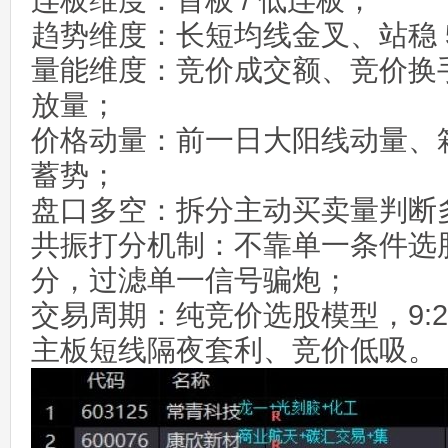
连板维度：首板 / 低连板；
趋势维度：长短均线金叉、站稳 
量能维度：竞价成交额、竞价换手
放量；
价格动量：前一日大阳线动量、
蓄势；
盘口多空：拆分主动买卖量判断
共振打分机制：不靠单一条件选
分，过滤单一信号骗炮；
交易周期：纯竞价选股模型，9:2
主板短线隔夜套利、竞价低吸。