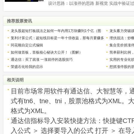
推荐股票资讯
龙头股超短打板战法之如何一年内用1万块赚到1个亿（图
龙头蓄力突破
解）
复利计算公式：超短线目标是一年十倍收益，那每月要赚多
的技巧（图解
埋伏战法：炒
少？
同花顺自定公式编辑
集合竞价抓涨
如何做首板，首板核心秘诀大公开！（图解）
简单获利比例
通达信：买了就涨 一涨就停的选股技巧
用
实用的专业化
荣盛石化给我的启示
想抓涨停股的
相关说明
目前市场常用软件有通达信、大智慧等，
式有tn6、tne、tni，股票池格式为XML
格式为XML。
通达信指标导入安装快捷方法：快捷键CTRL
入公式 ＞ 选择要导入的公式 打开 ＞ 在