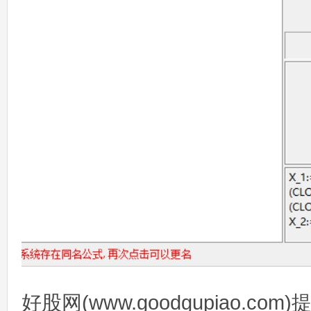
好股网(www.goodgupiao.c