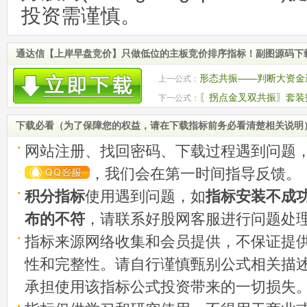
投资需谨慎。
通达信【上岸早盘竞价】只做低位的主板竞价排序指标！副图源码下
形态共振——判断大资金
上一公式：
机！ 源码
〖拐点金叉双共振〗套装
下一公式：
底抓启动点
下载必看（为了保障您的权益，请在下载指标前务必看清楚相关说明
网站注册、找回密码、下载过程遇到问题
，我们会在第一时间指导反馈。
积分指标
使用遇到问题，如
指标安装不成
布的不符
，请联系好股网客服进行问题处
指标来源网络收集和会员提供，不保证提
性和完整性。请自行谨慎甄别公式相关描
承担使用该指标公式投资带来的一切损失