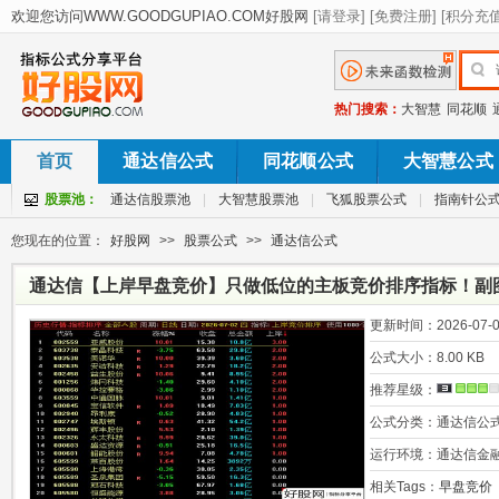
热门搜索：
大智慧
同花顺
首页
通达信公式
同花顺公式
大智慧公式
股票池：
通达信股票池
|
大智慧股票池
|
飞狐股票公式
|
指南针公
您现在的位置：
好股网
>>
股票公式
>>
通达信公式
通达信【上岸早盘竞价】只做低位的主板竞价排序指标！副
更新时间：
2026-07-0
公式大小：
8.00 KB
推荐星级：
公式分类：
通达信公
运行环境：
通达信金
相关Tags：
早盘竞价