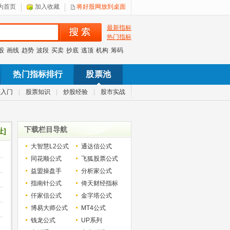
为首页
加入收藏
将好股网放到桌面
最新指标
热门指标
股
画线
趋势
波段
买卖
抄底
逃顶
机构
筹码
热门指标排行
股票池
票入门
|
股票知识
|
炒股经验
|
股市实战
下载栏目导航
址]
大智慧L2公式
通达信公式
同花顺公式
飞狐股票公式
益盟操盘手
分析家公式
指南针公式
倚天财经指标
仟家信公式
金字塔公式
博易大师公式
MT4公式
钱龙公式
UP系列