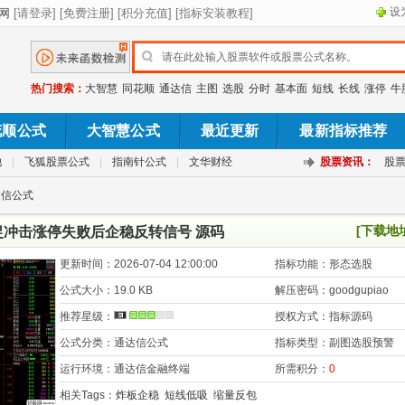
设
热门搜索：
大智慧
同花顺
通达信
主图
选股
分时
基本面
短线
长线
涨停
牛
花顺公式
大智慧公式
最近更新
最新指标推荐
池
|
飞狐股票公式
|
指南针公式
|
文华财经
股票资讯：
股
达信公式
[下载地
捉冲击涨停失败后企稳反转信号 源码
更新时间：
2026-07-04 12:00:00
指标功能：
形态选股
公式大小：
19.0 KB
解压密码：
goodgupiao
推荐星级：
授权方式：
指标源码
公式分类：
通达信公式
指标类型：
副图选股预警
运行环境：
通达信金融终端
所需积分：
0
相关Tags：
炸板企稳
短线低吸
缩量反包