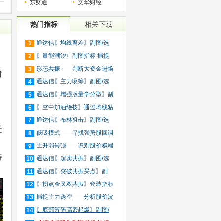
东财通
文华财经
热门指标
相关下载
通达信〖均线离差〗副图/选
1
股
〖量能潮汐〗副图指标 捕捉
2
资
形态共振——判断大资金进场
3
时
和
通达信〖主力吸筹〗副图/选
4
股
通达信〖增强版量学分型〗副
5
图
〖空中加油绝技〗通过均线粘
6
。
合
通达信〖布林狙击〗副图/选
7
近
股
低吸模式——寻找强势股回调
8
后
主升弱转强——识别股价极端
9
待
波
通达信〖超卖共振〗副图/选
10
股
通达信〖突破共振买点〗副
11
图/
〖拐点金叉双共振〗套装指标
12
捕捉主力诱空——分析股价波
13
动
〖底部筹码高密起爆〗副图/
14