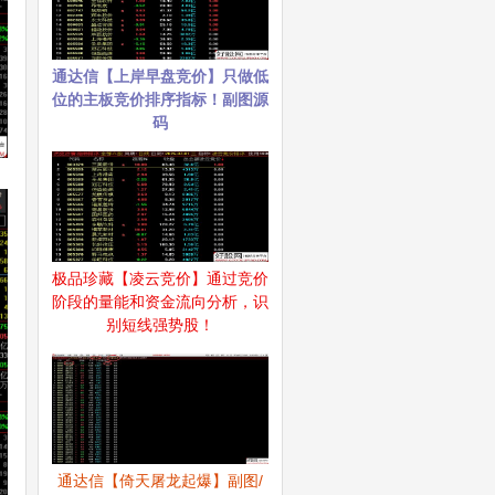
通达信【上岸早盘竞价】只做低
位的主板竞价排序指标！副图源
码
极品珍藏【凌云竞价】通过竞价
阶段的量能和资金流向分析，识
别短线强势股！
通达信【倚天屠龙起爆】副图/