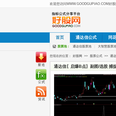
首页
通达信公式
同
股票池：
通达信股票池
|
大智慧股票
您现在的位置：
好股网
>>
股票公式
>>
通
通达信〖启爆B点〗副图/选股 捕