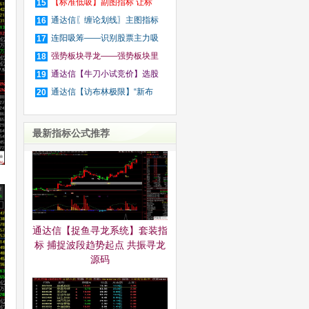
选
【标准低吸】副图指标 让标
15
准
通达信〖缠论划线〗主图指标
16
连阳吸筹——识别股票主力吸
17
筹
强势板块寻龙——强势板块里
18
谁
通达信【牛刀小试竞价】选股
19
预
通达信【访布林极限】“新布
20
林
最新指标公式推荐
通达信【捉鱼寻龙系统】套装指
标 捕捉波段趋势起点 共振寻龙
源码