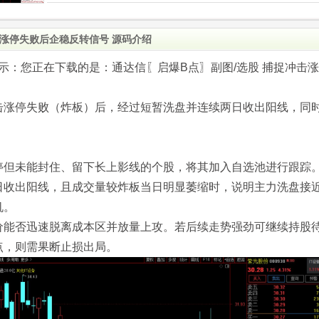
击涨停失败后企稳反转信号 源码介绍
.com)提示：您正在下载的是：通达信〖启爆B点〗副图/选股 捕捉冲击涨
击涨停失败（炸板）后，经过短暂洗盘并连续两日收出阳线，同
。
停但未能封住、留下长上影线的个股，将其加入自选池进行跟踪
日收出阳线，且成交量较炸板当日明显萎缩时，说明主力洗盘接
机。
价能否迅速脱离成本区并放量上攻。若后续走势强劲可继续持股
点，则需果断止损出局。