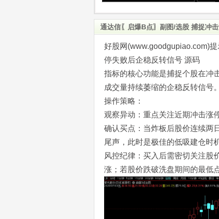
通达信〖启爆B点〗副图/选股 捕捉冲
好股网(www.goodgupiao
停失败后企稳反转信号 源码
指标的核心功能是捕捉个股在冲
成交量持续萎缩的企稳反转信号
操作策略：
观察异动：重点关注近期冲击涨
确认买点：当炸板后股价连续两
尾声，此时是极佳的低吸建仓时
风控纪律：买入后需密切关注股
涨；若股价跌破洗盘期间的最低