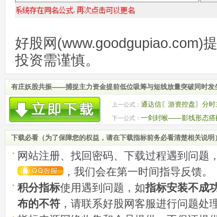
好股网(www.goodgupiao.c
投资需谨慎。
有庄妖股共振——捕捉主力资金提前低位吸筹与短线放量突破同时发生
通达信〖游资控盘〗分时
上一公式：
位 源码
一剑封喉——影线形态搭
下一公式：
+CCI+KDJ共振
下载必看（为了保障您的权益，请在下载指标前务必看清楚相关说明
网站注册、找回密码、下载过程遇到问题
，我们会在第一时间指导反馈。
积分指标
使用遇到问题，如
指标安装不成
布的不符
，请联系好股网客服进行问题处