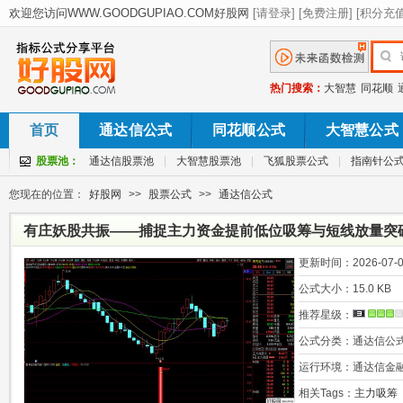
热门搜索：
大智慧
同花顺
首页
通达信公式
同花顺公式
大智慧公式
股票池：
通达信股票池
|
大智慧股票池
|
飞狐股票公式
|
指南针公
您现在的位置：
好股网
>>
股票公式
>>
通达信公式
有庄妖股共振——捕捉主力资金提前低位吸筹与短线放量突
买点”
更新时间：
2026-07-0
公式大小：
15.0 KB
推荐星级：
公式分类：
通达信公
运行环境：
通达信金
相关Tags：
主力吸筹