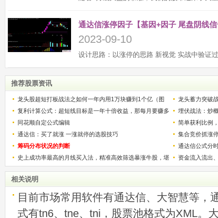
通达信涨停因子【基因+因子 尾盘阴线信
2023-09-10
推荐股票资讯
龙头股超短打板战法之如何一年内用1万块赚到1个亿（图
龙头蓄力突破
解）
复利计算公式：超短线目标是一年十倍收益，那每月要赚多
的技巧（图解
埋伏战法：炒
少？
同花顺自定公式编辑
简单获利比例
通达信：买了就涨 一涨就停的选股技巧
用
集合竞价抓涨
筹码分布状况的判断
通达信公式分
史上成功率最高的月线买入法，精准高效筛选暴涨牛股，堪
资金流入流出
称选股法宝！
相关说明
目前市场常用软件有通达信、大智慧等，
式有tn6、tne、tni，股票池格式为XML