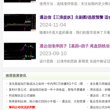
2024-11-04
通达信涨停因子【基因+因子 尾盘阴线信
2023-09-10
推荐股票资讯
龙头股超短打板战法之如何一年内用1万块赚到1个亿（图
龙头蓄力突破
解）
复利计算公式：超短线目标是一年十倍收益，那每月要赚多
的技巧（图解
埋伏战法：炒
少？
同花顺自定公式编辑
通达信：买了就
简单获利比例，助小散们找到小牛股－－通达信、大智慧通
集合竞价抓涨
用
筹码分布状况的判断
通达信公式分