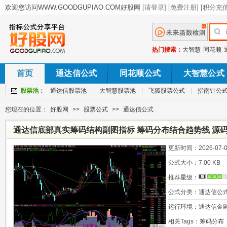
热门搜索：
大智慧
同花顺
首页
通达信公式
同花顺公式
大智慧公式
股票池：
通达信股票池
|
大智慧股票池
|
飞狐股票公式
|
指南针公
您现在的位置：
好股网
>>
股票公式
>>
通达信公式
通达信底部真实筹码结构副图指标 筹码分布结合趋势线 源
更新时间：
2026-07-0
公式大小：
7.00 KB
推荐星级：
公式分类：
通达信公
运行环境：
通达信金
相关Tags：
筹码分布