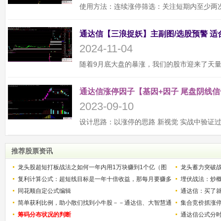
2024-11-04
通达信涨停因子【基因+因子 尾盘阴线信
2023-09-10
推荐股票资讯
龙头股超短打板战法之如何一年内用1万块赚到1个亿（图
龙头蓄力突破
解）
复利计算公式：超短线目标是一年十倍收益，那每月要赚多
的技巧（图解
埋伏战法：炒
少？
同花顺自定公式编辑
通达信：买了就
简单获利比例，助小散们找到小牛股－－通达信、大智慧通
集合竞价抓涨
用
筹码分布状况的判断
通达信公式分