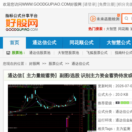
热门搜索：
大智慧
同花顺
首页
通达信公式
同花顺公式
大智慧公式
股票池：
通达信股票池
|
大智慧股票池
|
飞狐股票公式
|
指南针公
您现在的位置：
好股网
>>
股票公式
>>
通达信公式
通达信〖主力量能蓄势〗副图/选股 识别主力资金蓄势待发或
更新时间：
2026-07-0
公式大小：
20.0 KB
推荐星级：
公式分类：
通达信公
运行环境：
通达信金
相关Tags：
主力监测