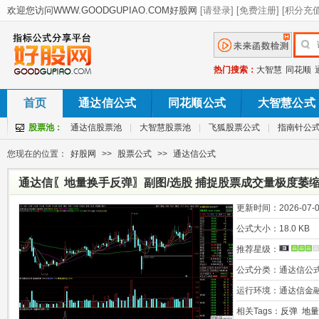
热门搜索：
大智慧
同花顺
首页
通达信公式
同花顺公式
大智慧公式
股票池：
通达信股票池
|
大智慧股票池
|
飞狐股票公式
|
指南针公
您现在的位置：
好股网
>>
股票公式
>>
通达信公式
通达信〖地量换手反弹〗副图/选股 捕捉股票成交量极度萎
更新时间：
2026-07-0
公式大小：
18.0 KB
推荐星级：
公式分类：
通达信公
运行环境：
通达信金
相关Tags：
反弹
地量