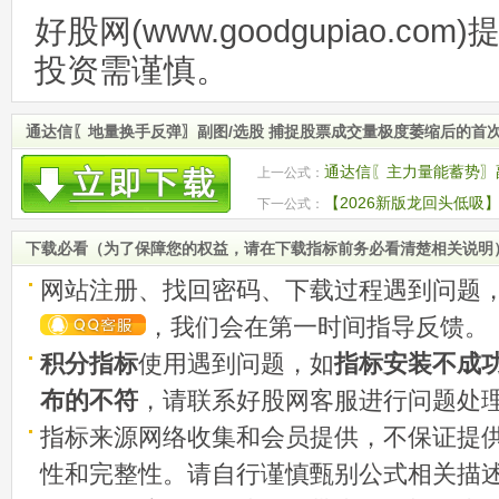
好股网(www.goodgupiao.c
投资需谨慎。
通达信〖地量换手反弹〗副图/选股 捕捉股票成交量极度萎缩后的首
通达信〖主力量能蓄势〗
上一公式：
破的关键点 源码
【2026新版龙回头低吸
下一公式：
调后的二次上涨机会
下载必看（为了保障您的权益，请在下载指标前务必看清楚相关说明
网站注册、找回密码、下载过程遇到问题
，我们会在第一时间指导反馈。
积分指标
使用遇到问题，如
指标安装不成
布的不符
，请联系好股网客服进行问题处
指标来源网络收集和会员提供，不保证提
性和完整性。请自行谨慎甄别公式相关描