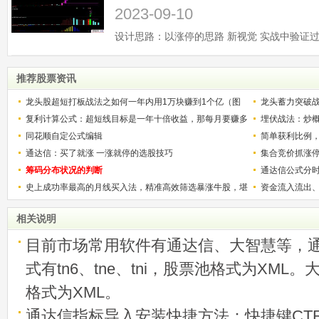
2023-09-10
推荐股票资讯
龙头股超短打板战法之如何一年内用1万块赚到1个亿（图
龙头蓄力突破
解）
复利计算公式：超短线目标是一年十倍收益，那每月要赚多
的技巧（图解
埋伏战法：炒
少？
同花顺自定公式编辑
简单获利比例
通达信：买了就涨 一涨就停的选股技巧
用
集合竞价抓涨
筹码分布状况的判断
通达信公式分
史上成功率最高的月线买入法，精准高效筛选暴涨牛股，堪
资金流入流出
称选股法宝！
相关说明
目前市场常用软件有通达信、大智慧等，
式有tn6、tne、tni，股票池格式为XML
格式为XML。
通达信指标导入安装快捷方法：快捷键CTRL