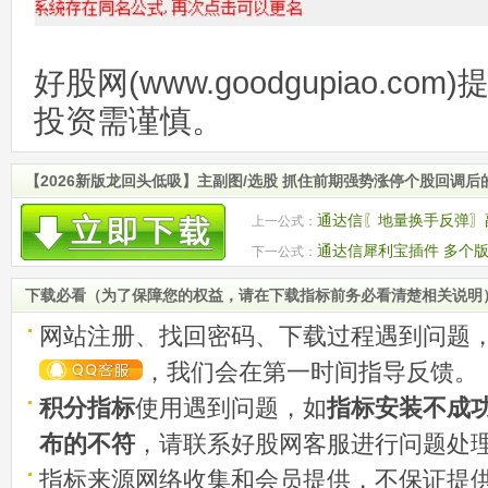
好股网(www.goodgupiao.c
投资需谨慎。
【2026新版龙回头低吸】主副图/选股 抓住前期强势涨停个股回调
通达信〖地量换手反弹〗
上一公式：
的首次反弹机会
通达信犀利宝插件 多个版
下一公式：
维导图等
下载必看（为了保障您的权益，请在下载指标前务必看清楚相关说明
网站注册、找回密码、下载过程遇到问题
，我们会在第一时间指导反馈。
积分指标
使用遇到问题，如
指标安装不成
布的不符
，请联系好股网客服进行问题处
指标来源网络收集和会员提供，不保证提