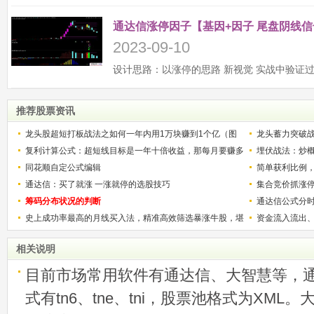
通达信涨停因子【基因+因子 尾盘阴线信
2023-09-10
推荐股票资讯
龙头股超短打板战法之如何一年内用1万块赚到1个亿（图
龙头蓄力突破
解）
复利计算公式：超短线目标是一年十倍收益，那每月要赚多
的技巧（图解
埋伏战法：炒
少？
同花顺自定公式编辑
简单获利比例
通达信：买了就涨 一涨就停的选股技巧
用
集合竞价抓涨
筹码分布状况的判断
通达信公式分
史上成功率最高的月线买入法，精准高效筛选暴涨牛股，堪
资金流入流出
称选股法宝！
相关说明
目前市场常用软件有通达信、大智慧等，
式有tn6、tne、tni，股票池格式为XML