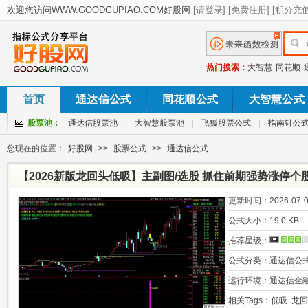
热门搜索：
大智慧
同花顺
首页
通达信公式
同花顺公式
大智慧公式
股票池：
通达信股票池
|
大智慧股票池
|
飞狐股票公式
|
指南针公
您现在的位置：
好股网
>>
股票公式
>>
通达信公式
【2026新版龙回头低吸】主副图/选股 抓住前期强势涨停
机会
更新时间：
2026-07-0
公式大小：
19.0 KB
推荐星级：
公式分类：
通达信公
运行环境：
通达信金
相关Tags：
低吸
龙回